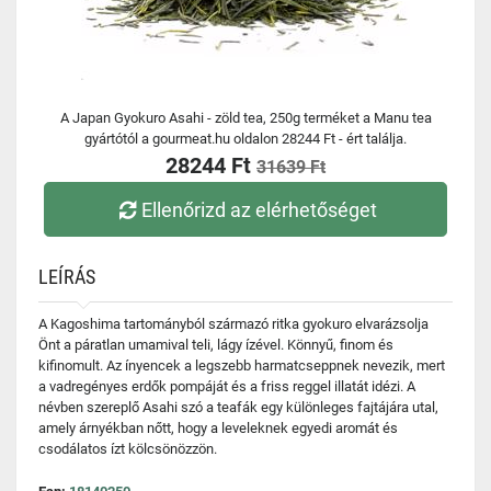
A Japan Gyokuro Asahi - zöld tea, 250g terméket a Manu tea
gyártótól a gourmeat.hu oldalon 28244 Ft - ért találja.
28244 Ft
31639 Ft
Ellenőrizd az elérhetőséget
LEÍRÁS
A Kagoshima tartományból származó ritka gyokuro elvarázsolja
Önt a páratlan umamival teli, lágy ízével. Könnyű, finom és
kifinomult. Az ínyencek a legszebb harmatcseppnek nevezik, mert
a vadregényes erdők pompáját és a friss reggel illatát idézi. A
névben szereplő Asahi szó a teafák egy különleges fajtájára utal,
amely árnyékban nőtt, hogy a leveleknek egyedi aromát és
csodálatos ízt kölcsönözzön.