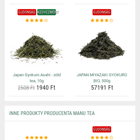
ÚJDONSÁG
KEDVEZMÉNY
ÚJDONSÁG
Japan Gyokuro Asahi - zöld
JAPAN MIYAZAKI GYOKURO
tea, 10g
BIO, 500g
1940 Ft
57191 Ft
2508 Ft
INNE PRODUKTY PRODUCENTA MANU TEA
ÚJDONSÁG