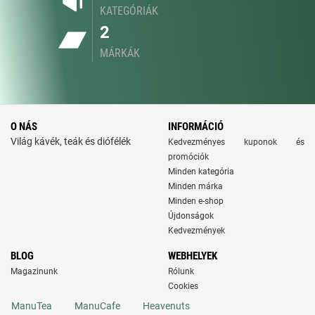
KATEGÓRIÁK
2
MÁRKÁK
O NÁS
INFORMÁCIÓ
Világ kávék, teák és diófélék
Kedvezményes kuponok és
promóciók
Minden kategória
Minden márka
Minden e-shop
Újdonságok
Kedvezmények
BLOG
WEBHELYEK
Magazinunk
Rólunk
Cookies
ManuTea
ManuCafe
Heavenuts