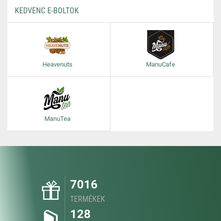
KEDVENC E-BOLTOK
Heavenuts
ManuCafe
ManuTea
7016
TERMÉKEK
128