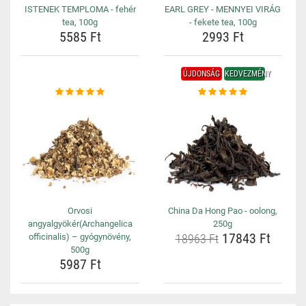
ISTENEK TEMPLOMA - fehér
EARL GREY - MENNYEI VIRÁG
tea, 100g
- fekete tea, 100g
5585 Ft
2993 Ft
ÚJDONSÁG
KEDVEZMÉNY
Orvosi
China Da Hong Pao - oolong,
angyalgyökér(Archangelica
250g
17843 Ft
officinalis) – gyógynövény,
18963 Ft
500g
5987 Ft