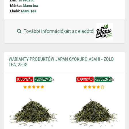
Ean:
18140250
Márka:
Manu tea
Eladó:
ManuTea
További információkért az eladótól
WARIANTY PRODUKTÓW JAPAN GYOKURO ASAHI - ZÖLD
TEA, 250G
ÚJDONSÁG
KEDVEZMÉNY
ÚJDONSÁG
KEDVEZMÉNY