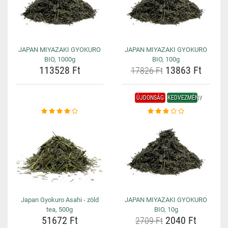
JAPAN MIYAZAKI GYOKURO
JAPAN MIYAZAKI GYOKURO
BIO, 1000g
BIO, 100g
113528 Ft
13863 Ft
17826 Ft
ÚJDONSÁG
KEDVEZMÉNY
Japan Gyokuro Asahi - zöld
JAPAN MIYAZAKI GYOKURO
tea, 500g
BIO, 10g
51672 Ft
2040 Ft
2709 Ft