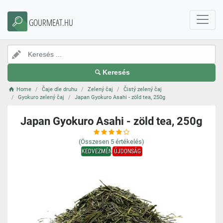
GOURMEAT.HU
Keresés
Home
Čaje dle druhu
Zelený čaj
Čistý zelený čaj
Gyokuro zelený čaj
Japan Gyokuro Asahi - zöld tea, 250g
Japan Gyokuro Asahi - zöld tea, 250g
(Összesen
5
értékelés)
KEDVEZMÉNY
ÚJDONSÁG