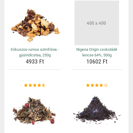
Kókuszos-rumos szimfónia -
Nigeria Origin csokoládé
gyümölcstea, 250g
lencse 64%, 500g
4933 Ft
10602 Ft