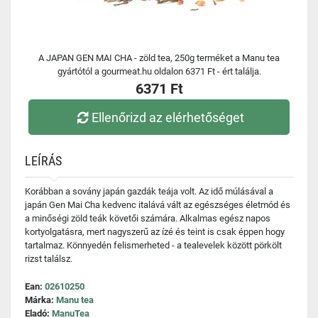
A JAPAN GEN MAI CHA - zöld tea, 250g terméket a Manu tea
gyártótól a gourmeat.hu oldalon 6371 Ft - ért találja.
6371 Ft
Ellenőrizd az elérhetőséget
LEÍRÁS
Korábban a sovány japán gazdák teája volt. Az idő múlásával a
japán Gen Mai Cha kedvenc italává vált az egészséges életmód és
a minőségi zöld teák követői számára. Alkalmas egész napos
kortyolgatásra, mert nagyszerű az ízé és teint is csak éppen hogy
tartalmaz. Könnyedén felismerheted - a tealevelek között pörkölt
rizst találsz.
Ean:
02610250
Márka:
Manu tea
Eladó:
ManuTea