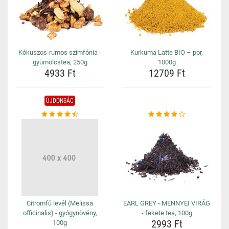
Kókuszos-rumos szimfónia -
Kurkuma Latte BIO – por,
gyümölcstea, 250g
1000g
4933 Ft
12709 Ft
ÚJDONSÁG
Citromfű levél (Melissa
EARL GREY - MENNYEI VIRÁG
officinalis) - gyógynövény,
- fekete tea, 100g
2993 Ft
100g