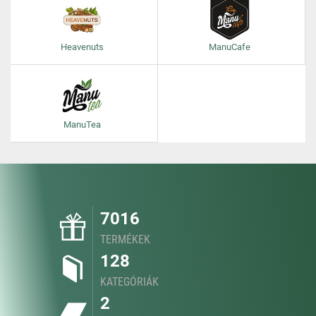
Heavenuts
ManuCafe
ManuTea
7016
TERMÉKEK
128
KATEGÓRIÁK
2