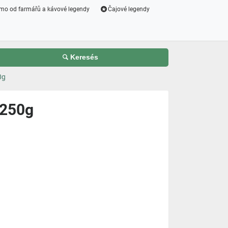
mo od farmářů a kávové legendy
Čajové legendy
Keresés
0g
 250g