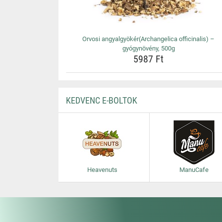
Orvosi angyalgyökér(Archangelica officinalis) –
gyógynövény, 500g
5987 Ft
KEDVENC E-BOLTOK
Heavenuts
ManuCafe