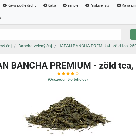
Káva podle druhu
Kaka
simple
Příslušenství
Káva pří
a
ený čaj
Bancha zelený čaj
JAPAN BANCHA PREMIUM - zöld tea, 25
N BANCHA PREMIUM - zöld tea,
(Összesen
5
értékelés)