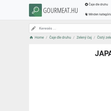
Čaje dle druhu
GOURMEAT.HU
Minden kategóri
Home
Čaje dle druhu
Zelený čaj
Čistý zel
JAPA