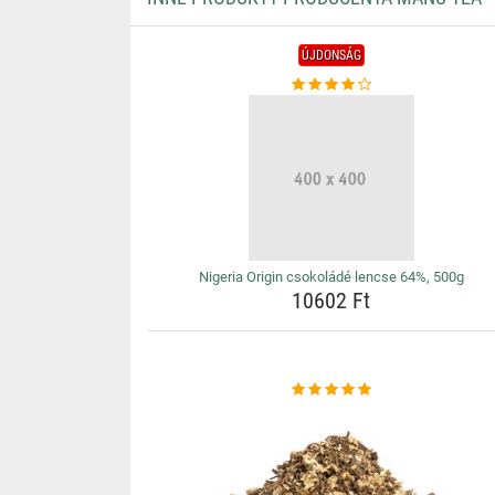
ÚJDONSÁG
Nigeria Origin csokoládé lencse 64%, 500g
10602 Ft