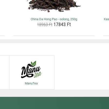
China Da Hong Pao - oolong, 250g
Kas
17843 Ft
18963 Ft
ManuTea