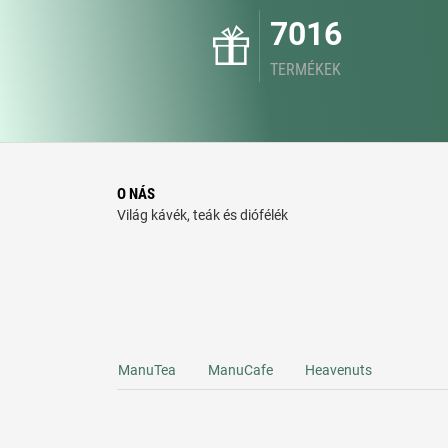
7016
TERMÉKEK
O NÁS
Világ kávék, teák és diófélék
ManuTea
ManuCafe
Heavenuts