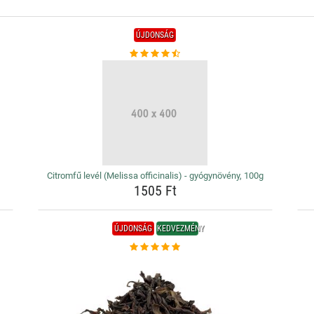
ÚJDONSÁG
Citromfű levél (Melissa officinalis) - gyógynövény, 100g
1505 Ft
ÚJDONSÁG
KEDVEZMÉNY