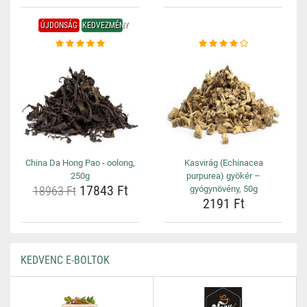
ÚJDONSÁG
KEDVEZMÉNY
China Da Hong Pao - oolong,
Kasvirág (Echinacea
250g
purpurea) gyökér –
17843 Ft
18963 Ft
gyógynövény, 50g
2191 Ft
KEDVENC E-BOLTOK