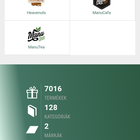
Heavenuts
ManuCafe
ManuTea
7016
TERMÉKEK
128
KATEGÓRIÁK
2
MÁRKÁK