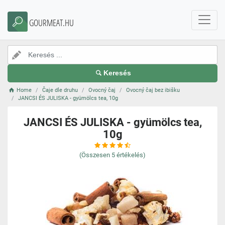
GOURMEAT.HU
Keresés
Home
Čaje dle druhu
Ovocný čaj
Ovocný čaj bez ibišku
JANCSI ÉS JULISKA - gyümölcs tea, 10g
JANCSI ÉS JULISKA - gyümölcs tea,
10g
(Összesen
5
értékelés)