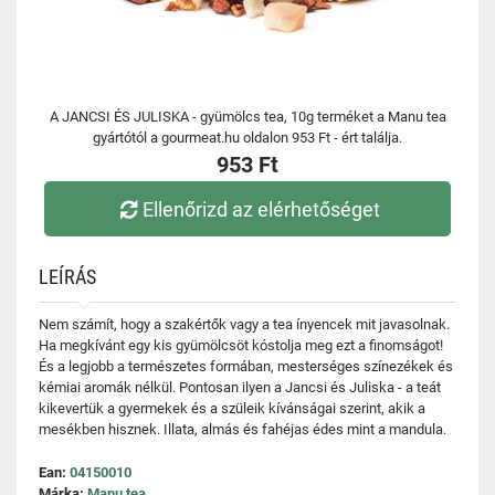
A JANCSI ÉS JULISKA - gyümölcs tea, 10g terméket a Manu tea
gyártótól a gourmeat.hu oldalon 953 Ft - ért találja.
953 Ft
Ellenőrizd az elérhetőséget
LEÍRÁS
Nem számít, hogy a szakértők vagy a tea ínyencek mit javasolnak.
Ha megkívánt egy kis gyümölcsöt kóstolja meg ezt a finomságot!
És a legjobb a természetes formában, mesterséges színezékek és
kémiai aromák nélkül. Pontosan ilyen a Jancsi és Juliska - a teát
kikevertük a gyermekek és a szüleik kívánságai szerint, akik a
mesékben hisznek. Illata, almás és fahéjas édes mint a mandula.
Ean:
04150010
Márka:
Manu tea