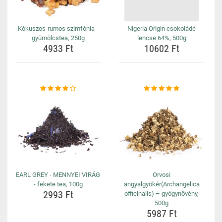
Kókuszos-rumos szimfónia -
Nigeria Origin csokoládé
gyümölcstea, 250g
lencse 64%, 500g
4933 Ft
10602 Ft
EARL GREY - MENNYEI VIRÁG
Orvosi
- fekete tea, 100g
angyalgyökér(Archangelica
2993 Ft
officinalis) – gyógynövény,
500g
5987 Ft