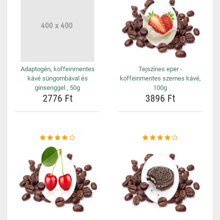
Adaptogén, koffeinmentes
Tejszínes eper -
kávé süngombával és
koffeinmentes szemes kávé,
ginsenggel , 50g
100g
2776 Ft
3896 Ft