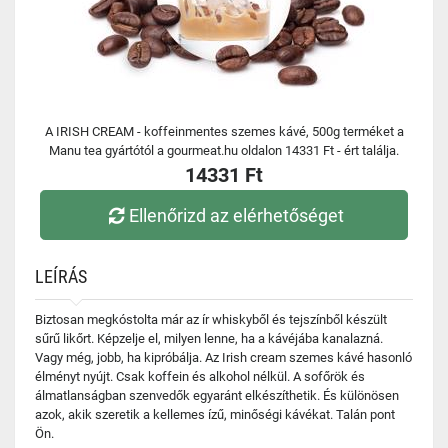
A IRISH CREAM - koffeinmentes szemes kávé, 500g terméket a
Manu tea gyártótól a gourmeat.hu oldalon 14331 Ft - ért találja.
14331 Ft
Ellenőrizd az elérhetőséget
LEÍRÁS
Biztosan megkóstolta már az ír whiskyből és tejszínből készült
sűrű likőrt. Képzelje el, milyen lenne, ha a kávéjába kanalazná.
Vagy még, jobb, ha kipróbálja. Az Irish cream szemes kávé hasonló
élményt nyújt. Csak koffein és alkohol nélkül. A sofőrök és
álmatlanságban szenvedők egyaránt elkészíthetik. És különösen
azok, akik szeretik a kellemes ízű, minőségi kávékat. Talán pont
Ön.