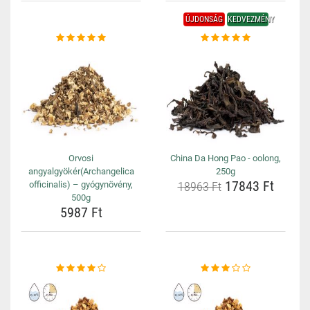
ÚJDONSÁG
KEDVEZMÉNY
Orvosi
China Da Hong Pao - oolong,
angyalgyökér(Archangelica
250g
17843 Ft
officinalis) – gyógynövény,
18963 Ft
500g
5987 Ft