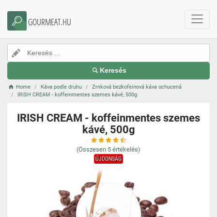
GOURMEAT.HU
Keresés
Home
Káva podle druhu
Zrnková bezkofeinová káva ochucená
IRISH CREAM - koffeinmentes szemes kávé, 500g
IRISH CREAM - koffeinmentes szemes
kávé, 500g
(Összesen
5
értékelés)
ÚJDONSÁG