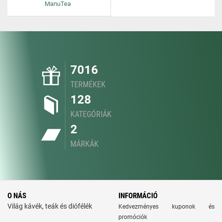
ManuTea
7016
TERMÉKEK
128
KATEGÓRIÁK
2
MÁRKÁK
O NÁS
INFORMÁCIÓ
Világ kávék, teák és diófélék
Kedvezményes kuponok és
promóciók