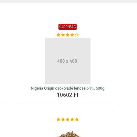
ÚJDONSÁG
Nigeria Origin csokoládé lencse 64%, 500g
10602 Ft