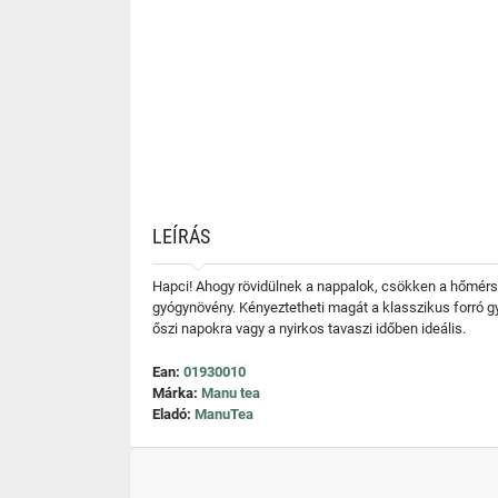
LEÍRÁS
Hapci! Ahogy rövidülnek a nappalok, csökken a hőmérsé
gyógynövény. Kényeztetheti magát a klasszikus forró g
őszi napokra vagy a nyirkos tavaszi időben ideális.
Ean:
01930010
Márka:
Manu tea
Eladó:
ManuTea