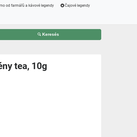
mo od farmářů a kávové legendy
Čajové legendy
Keresés
y tea, 10g