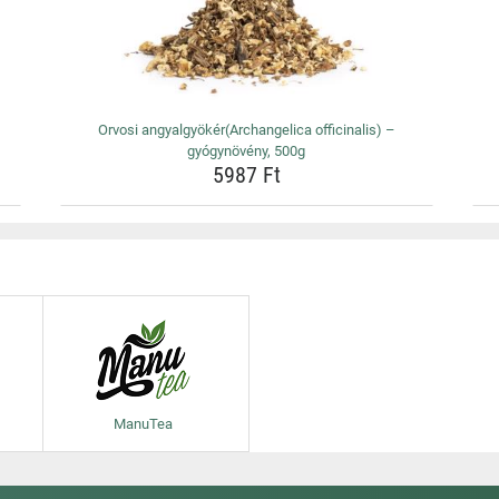
Orvosi angyalgyökér(Archangelica officinalis) –
gyógynövény, 500g
5987 Ft
ManuTea