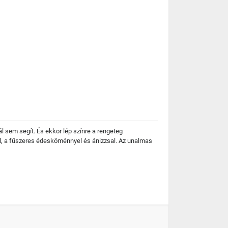
 sem segít. És ekkor lép színre a rengeteg
al, a fűszeres édesköménnyel és ánizzsal. Az unalmas