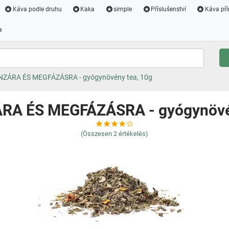
Káva podle druhu
Kaka
simple
Příslušenství
Káva pří
a
ZÁRA ÉS MEGFÁZÁSRA - gyógynövény tea, 10g
RA ÉS MEGFÁZÁSRA - gyógynövén
(Összesen
2
értékelés)