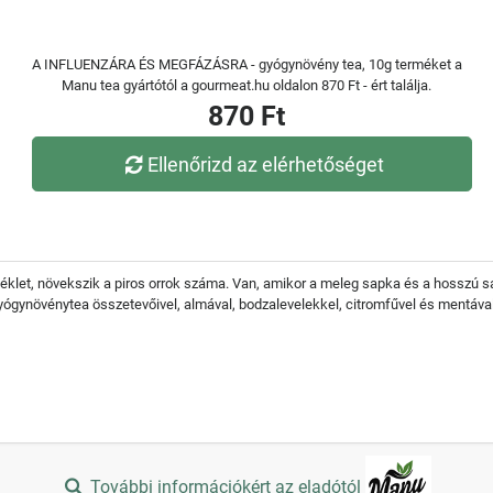
A INFLUENZÁRA ÉS MEGFÁZÁSRA - gyógynövény tea, 10g terméket a
Manu tea gyártótól a gourmeat.hu oldalon 870 Ft - ért találja.
870 Ft
Ellenőrizd az elérhetőséget
klet, növekszik a piros orrok száma. Van, amikor a meleg sapka és a hosszú sál
yógynövénytea összetevőivel, almával, bodzalevelekkel, citromfűvel és mentáv
További információkért az eladótól