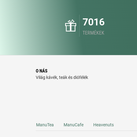
7016
TERMÉKEK
O NÁS
Világ kávék, teák és diófélék
ManuTea
ManuCafe
Heavenuts