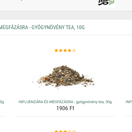
EGFÁZÁSRA - GYÓGYNÖVÉNY TEA, 10G
00g
INFLUENZÁRA ÉS MEGFÁZÁSRA - gyógynövény tea, 50g
INF
1906 Ft