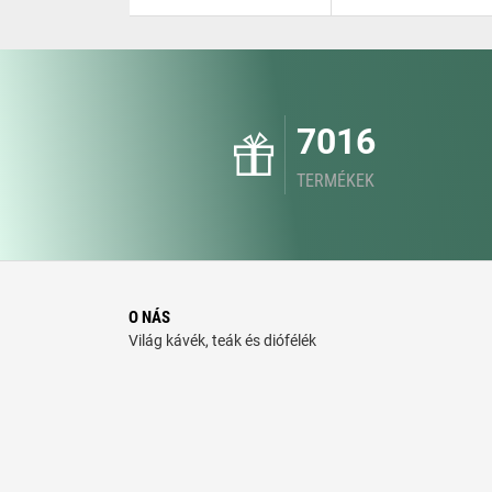
7016
TERMÉKEK
O NÁS
Világ kávék, teák és diófélék