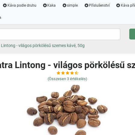
Káva podle druhu
Kaka
simple
Příslušenství
Káva pří
a
Lintong - világos pörkölésű szemes kávé, 50g
ra Lintong - világos pörkölésű 
(Összesen
3
értékelés)