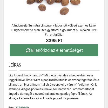
A Indonézia Sumatra Lintong - világos pörkölésű szemes kávé,
100g terméket a Manu tea gyártótól a gourmeat.hu oldalon 3395
Ft - ért találja.
3395 Ft
Ellenőrizd az elérhetőséget
LEÍRÁS
Light roast, hogy hangzik? Mint egy nyaralás a hegyekben és a
reggeli kávé illata? Mint a papírszűrő rituális összehajtogatása és a
pillanat, amikor a finom ital első cseppjeire várunk? Véleményünk
szerint a világos pörkölésű kávé sok nagyszerű örömöt tartogat.
Engedje át magát a szumátrai arabica gazdag ízprofiljának. Az
alma, a karamell és a csokoládé jegyeit fogja érezni.
Ean:
21780100