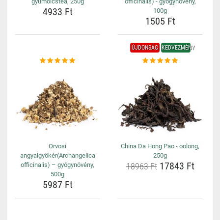
gyümölcstea, 250g
officinalis) - gyógynövény,
4933 Ft
100g
1505 Ft
ÚJDONSÁG
KEDVEZMÉNY
Orvosi
China Da Hong Pao - oolong,
angyalgyökér(Archangelica
250g
17843 Ft
officinalis) – gyógynövény,
18963 Ft
500g
5987 Ft