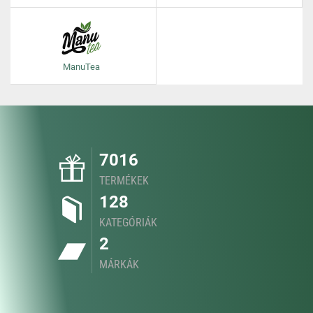
ManuTea
7016
TERMÉKEK
128
KATEGÓRIÁK
2
MÁRKÁK