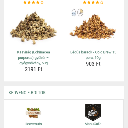
Kasvirág (Echinacea
Lédús barack - Cold Brew 15
purpurea) gyökér –
perc, 10g
903 Ft
gyógynövény, 50g
2191 Ft
KEDVENC E-BOLTOK
Heavenuts
ManuCafe