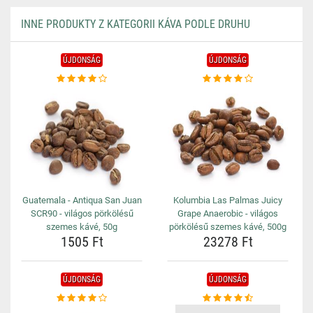
INNE PRODUKTY Z KATEGORII KÁVA PODLE DRUHU
ÚJDONSÁG
ÚJDONSÁG
Guatemala - Antiqua San Juan
Kolumbia Las Palmas Juicy
SCR90 - világos pörkölésű
Grape Anaerobic - világos
szemes kávé, 50g
pörkölésű szemes kávé, 500g
1505 Ft
23278 Ft
ÚJDONSÁG
ÚJDONSÁG