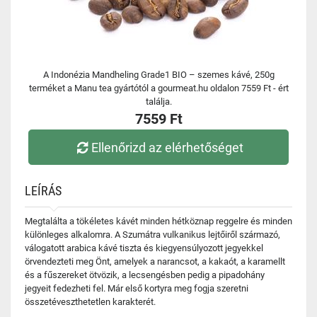
A Indonézia Mandheling Grade1 BIO – szemes kávé, 250g
terméket a Manu tea gyártótól a gourmeat.hu oldalon 7559 Ft - ért
találja.
7559 Ft
Ellenőrizd az elérhetőséget
LEÍRÁS
Megtalálta a tökéletes kávét minden hétköznap reggelre és minden
különleges alkalomra. A Szumátra vulkanikus lejtőiről származó,
válogatott arabica kávé tiszta és kiegyensúlyozott jegyekkel
örvendezteti meg Önt, amelyek a narancsot, a kakaót, a karamellt
és a fűszereket ötvözik, a lecsengésben pedig a pipadohány
jegyeit fedezheti fel. Már első kortyra meg fogja szeretni
összetéveszthetetlen karakterét.