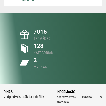
ManuTea
7016
TERMÉKEK
128
KATEGÓRIÁK
2
MÁRKÁK
O NÁS
INFORMÁCIÓ
Világ kávék, teák és diófélék
Kedvezményes kuponok és
promóciók