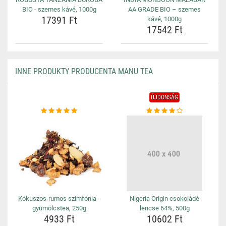
BIO - szemes kávé, 1000g
AA GRADE BIO – szemes
17391 Ft
kávé, 1000g
17542 Ft
INNE PRODUKTY PRODUCENTA MANU TEA
ÚJDONSÁG
Kókuszos-rumos szimfónia -
Nigeria Origin csokoládé
gyümölcstea, 250g
lencse 64%, 500g
4933 Ft
10602 Ft