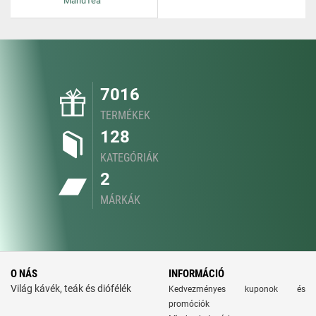
ManuTea
7016
TERMÉKEK
128
KATEGÓRIÁK
2
MÁRKÁK
O NÁS
INFORMÁCIÓ
Világ kávék, teák és diófélék
Kedvezményes kuponok és
promóciók