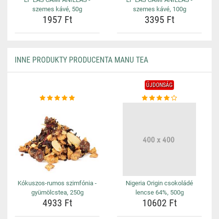
szemes kávé, 50g
szemes kávé, 100g
1957 Ft
3395 Ft
INNE PRODUKTY PRODUCENTA MANU TEA
ÚJDONSÁG
Kókuszos-rumos szimfónia -
Nigeria Origin csokoládé
gyümölcstea, 250g
lencse 64%, 500g
4933 Ft
10602 Ft