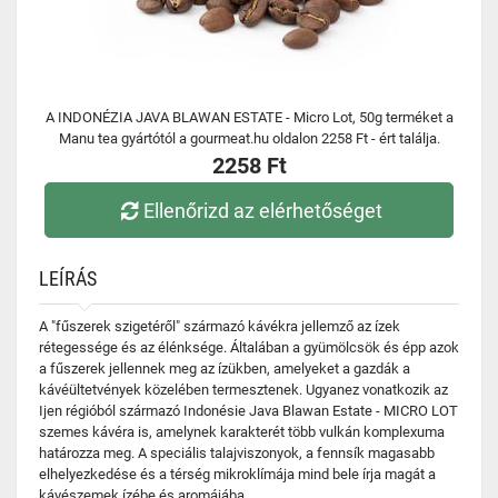
A INDONÉZIA JAVA BLAWAN ESTATE - Micro Lot, 50g terméket a
Manu tea gyártótól a gourmeat.hu oldalon 2258 Ft - ért találja.
2258 Ft
Ellenőrizd az elérhetőséget
LEÍRÁS
A "fűszerek szigetéről" származó kávékra jellemző az ízek
rétegessége és az élénksége. Általában a gyümölcsök és épp azok
a fűszerek jellennek meg az ízükben, amelyeket a gazdák a
kávéültetvények közelében termesztenek. Ugyanez vonatkozik az
Ijen régióból származó Indonésie Java Blawan Estate - MICRO LOT
szemes kávéra is, amelynek karakterét több vulkán komplexuma
határozza meg. A speciális talajviszonyok, a fennsík magasabb
elhelyezkedése és a térség mikroklímája mind bele írja magát a
kávészemek ízébe és aromájába.