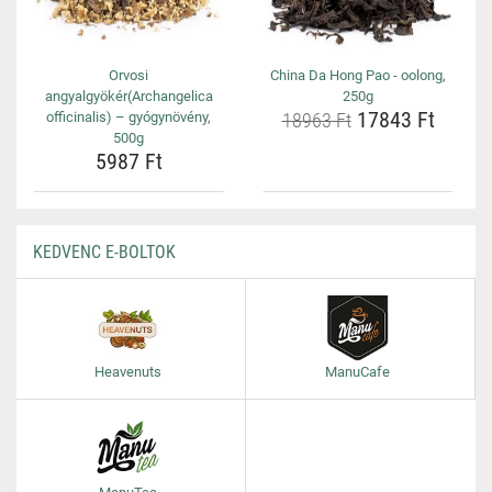
Orvosi
China Da Hong Pao - oolong,
angyalgyökér(Archangelica
250g
17843 Ft
officinalis) – gyógynövény,
18963 Ft
500g
5987 Ft
KEDVENC E-BOLTOK
Heavenuts
ManuCafe