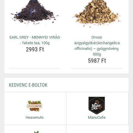
EARL GREY - MENNYEI VIRÁG
Orvosi
- fekete tea, 100g
angyalgyökér(Archangelica
2993 Ft
officinalis) – gyógynövény,
500g
5987 Ft
KEDVENC E-BOLTOK
Heavenuts
ManuCafe