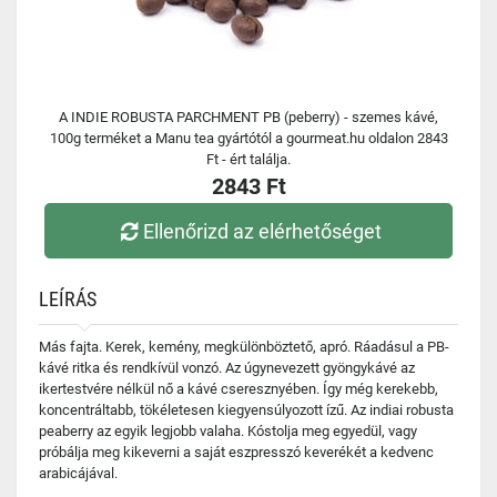
A INDIE ROBUSTA PARCHMENT PB (peberry) - szemes kávé,
100g terméket a Manu tea gyártótól a gourmeat.hu oldalon 2843
Ft - ért találja.
2843 Ft
Ellenőrizd az elérhetőséget
LEÍRÁS
Más fajta. Kerek, kemény, megkülönböztető, apró. Ráadásul a PB-
kávé ritka és rendkívül vonzó. Az úgynevezett gyöngykávé az
ikertestvére nélkül nő a kávé cseresznyében. Így még kerekebb,
koncentráltabb, tökéletesen kiegyensúlyozott ízű. Az indiai robusta
peaberry az egyik legjobb valaha. Kóstolja meg egyedül, vagy
próbálja meg kikeverni a saját eszpresszó keverékét a kedvenc
arabicájával.