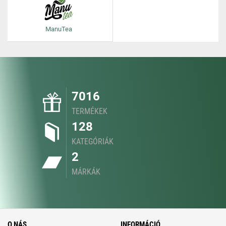
ManuTea
7016
TERMÉKEK
128
KATEGÓRIÁK
2
MÁRKÁK
O NÁS
INFORMÁCIÓ