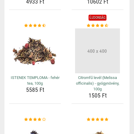
4933 Ft
10602 Ft
ÚJDONSÁG
ISTENEK TEMPLOMA - fehér
Citromfű levél (Melissa
tea, 100g
officinalis) - gyógynövény,
5585 Ft
100g
1505 Ft