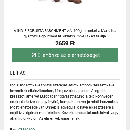
A INDIE ROBUSTA PARCHMENT AA, 100g terméket a Manu tea
gyártótól a gourmeat.hu oldalon 2659 Ft - ért találja.
2659 Ft
Ellenőrizd az elérhetőséget
LEÍRÁS
Indiai mosott kávé fontos szerepet játszik a finom ízesített kávé
keverékek elkészítésében, főleg az olasz piacon. A legtöbb
presszót, amelyet Európában fogyaszthatunk, a telt, könnyedén
csokoládés íze és a gyönyörű, kompakt crema-ja miatt használják.
Most lehetősége van Önnek is egyedülálló kávé elkészítésére a
saját íz világának megfelelően. Keverje a robustát arabikával, vagy
akár külön-külön. Az élmények garantáltak!
Ean:
07860100