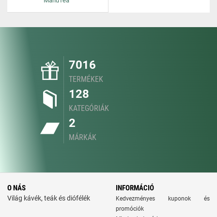
ManuTea
7016
TERMÉKEK
128
KATEGÓRIÁK
2
MÁRKÁK
O NÁS
INFORMÁCIÓ
Világ kávék, teák és diófélék
Kedvezményes kuponok és
promóciók