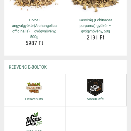
Orvosi
Kasvirág (Echinacea
angyalgyökér(Archangelica
purpurea) gyökér –
officinalis) – gyógynövény,
gyógynövény, 50g
2191 Ft
500g
5987 Ft
KEDVENC E-BOLTOK
Heavenuts
ManuCafe