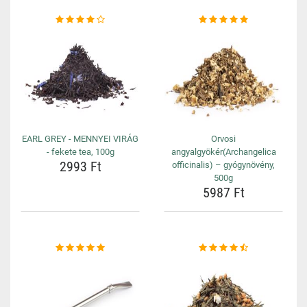
EARL GREY - MENNYEI VIRÁG
Orvosi
- fekete tea, 100g
angyalgyökér(Archangelica
2993 Ft
officinalis) – gyógynövény,
500g
5987 Ft