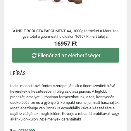
A INDIE ROBUSTA PARCHMENT AA, 1000g terméket a Manu tea
gyártótól a gourmeat.hu oldalon 16957 Ft - ért találja.
16957 Ft
Ellenőrizd az elérhetőséget
LEÍRÁS
Indiai mosott kávé fontos szerepet játszik a finom ízesített kávé
keverékek elkészítésében, főleg az olasz piacon. A legtöbb
presszót, amelyet Európában fogyaszthatunk, a telt, könnyedén
csokoládés íze és a gyönyörű, kompakt crema-ja miatt használják.
Most lehetősége van Önnek is egyedülálló kávé elkészítésére a
saját íz világának megfelelően. Keverje a robustát arabikával, vagy
akár külön-külön. Az élmények garantáltak!
Ean:
07861000