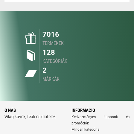
7016
TERMÉKEK
128
KATEGÓRIÁK
2
MÁRKÁK
O NÁS
INFORMÁCIÓ
Világ kávék, teák és diófélék
Kedvezményes kuponok és
promóciók
Minden kategória