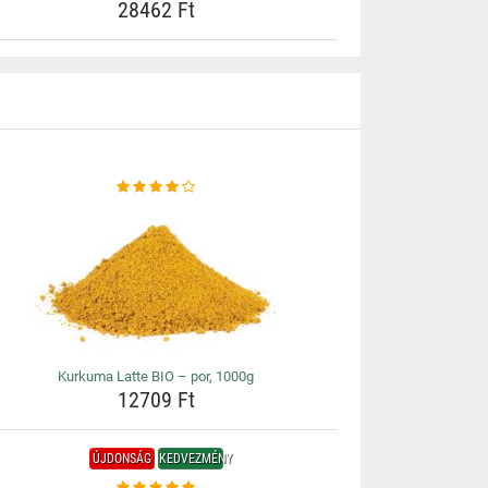
28462 Ft
Kurkuma Latte BIO – por, 1000g
12709 Ft
ÚJDONSÁG
KEDVEZMÉNY