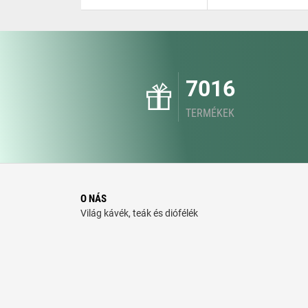
7016
TERMÉKEK
O NÁS
Világ kávék, teák és diófélék