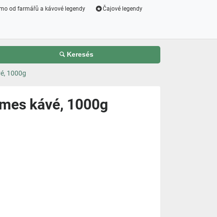
mo od farmářů a kávové legendy
Čajové legendy
Keresés
é, 1000g
es kávé, 1000g