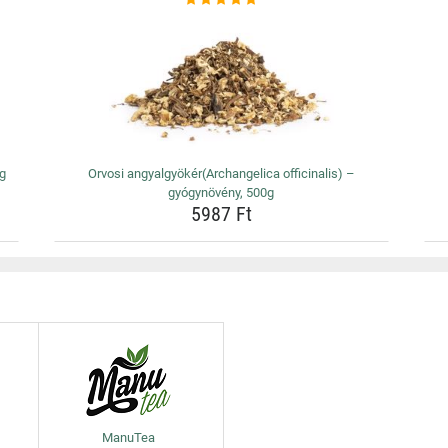
0g
Orvosi angyalgyökér(Archangelica officinalis) –
gyógynövény, 500g
5987 Ft
ManuTea