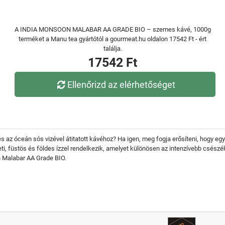
A INDIA MONSOON MALABAR AA GRADE BIO – szemes kávé, 1000g
terméket a Manu tea gyártótól a gourmeat.hu oldalon 17542 Ft - ért
találja.
17542 Ft
Ellenőrizd az elérhetőséget
 az óceán sós vizével átitatott kávéhoz? Ha igen, meg fogja erősíteni, hogy egy 
ti, füstös és földes ízzel rendelkezik, amelyet különösen az intenzívebb csészé
n Malabar AA Grade BIO.