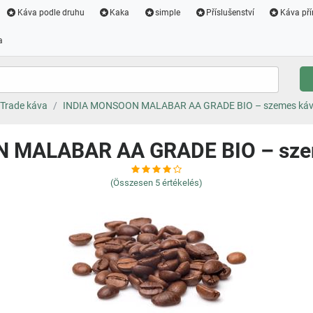
Káva podle druhu
Kaka
simple
Příslušenství
Káva pří
a
 Trade káva
INDIA MONSOON MALABAR AA GRADE BIO – szemes káv
 MALABAR AA GRADE BIO – szem
(Összesen
5
értékelés)