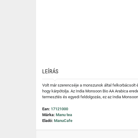
LEÍRÁS
Volt már szerencséje a monszunok által felkorbácsolt és
hogy kárpótolja. Az India Monsoon Bio AA Arabica erede
termesztés és egyedi feldolgozás, ez az India Monsoo
Ean:
17121000
Márka:
Manu tea
Eladó:
ManuCafe