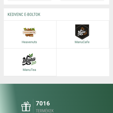
KEDVENC E-BOLTOK
Heavenuts
ManuCafe
ManuTea
7016
TERMÉKEK