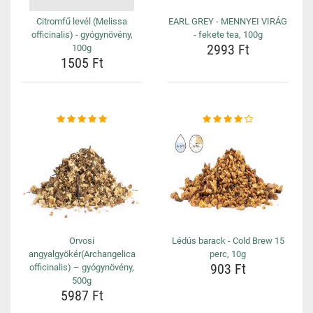
Citromfű levél (Melissa
EARL GREY - MENNYEI VIRÁG
officinalis) - gyógynövény,
- fekete tea, 100g
2993 Ft
100g
1505 Ft
Orvosi
Lédús barack - Cold Brew 15
angyalgyökér(Archangelica
perc, 10g
903 Ft
officinalis) – gyógynövény,
500g
5987 Ft