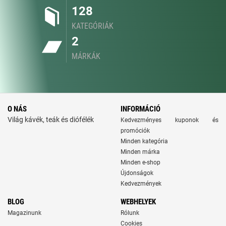
128
KATEGÓRIÁK
2
MÁRKÁK
O NÁS
INFORMÁCIÓ
Világ kávék, teák és diófélék
Kedvezményes kuponok és
promóciók
Minden kategória
Minden márka
Minden e-shop
Újdonságok
Kedvezmények
BLOG
WEBHELYEK
Magazinunk
Rólunk
Cookies