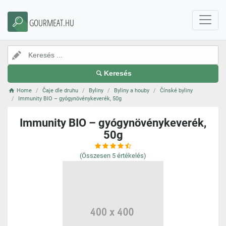
GOURMEAT.HU
Keresés
Home
Čaje dle druhu
Byliny
Byliny a houby
Čínské byliny
Immunity BIO – gyógynövénykeverék, 50g
Immunity BIO – gyógynövénykeverék,
50g
(Összesen
5
értékelés)