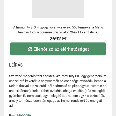
A Immunity BIO – gyógynövénykeverék, 50g terméket a Manu
tea gyártótól a gourmeat.hu oldalon 2692 Ft - ért találja.
2692 Ft
Ellenőrizd az elérhetőséget
LEÍRÁS
Szeretné megerősíteni a testét? Az Immunity BIO egy generációkat
összekötő keverék: a nagymamák bölcsessége ötvöződik benne a
Kelet titkaival. Hazai erdőkből származó csipkebogyó (C-vitamin és
antioxidánsok), keleti fahéj, szibériai chaga (vitalitás) és melegítő
gyömbér. Ez nem csak egy melegítő ital, hanem egy kis biztosíték,
amely természetesen támogatja az immunrendszert és energiát
ad.
Ean:
24000050