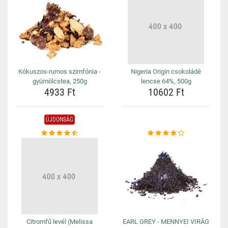
Kókuszos-rumos szimfónia -
Nigeria Origin csokoládé
gyümölcstea, 250g
lencse 64%, 500g
4933 Ft
10602 Ft
ÚJDONSÁG
Citromfű levél (Melissa
EARL GREY - MENNYEI VIRÁG