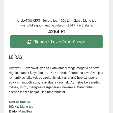
A ILLATOS KERT - fekete tea, 100g terméket a Manu tea
gyártótól a gourmeat.hu oldalon 4264 Ft - ért találja.
4264 Ft
Ellenőrizd az elérhetőséget
LEÍRÁS
Gyönyörű. Egyszóval ilyen az illata, amely megsimogatja az orrát
rögtön a tasak kinyitásakor. Ez az aromás fekete tea elvarázsolja a
romantikus lelkeket, de azokat is, akik a rohanó hétköznapokon
egy kis nyugodtságra, relaxálásra vágynak. Az Illatos kert eredeti
rózsák, ribizli, mangó és sárgabarack keveréke. Garantáltan
szebbé teszi a napját. Elég megrendelni.
Ean:
01100100
Márka:
Manu tea
Eladó:
ManuTea