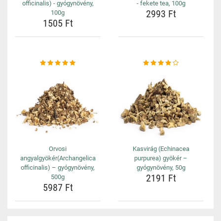
officinalis) - gyógynövény,
- fekete tea, 100g
2993 Ft
100g
1505 Ft
Orvosi
Kasvirág (Echinacea
angyalgyökér(Archangelica
purpurea) gyökér –
officinalis) – gyógynövény,
gyógynövény, 50g
2191 Ft
500g
5987 Ft