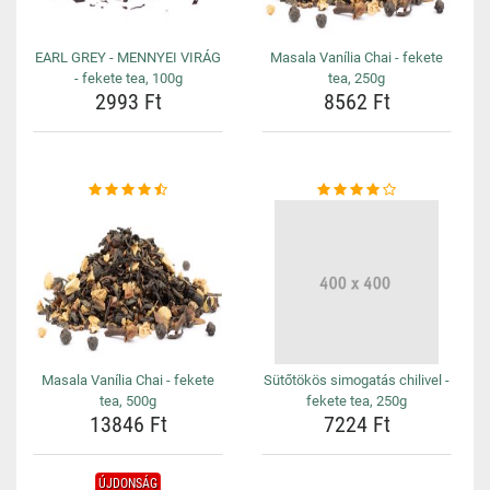
EARL GREY - MENNYEI VIRÁG
Masala Vanília Chai - fekete
- fekete tea, 100g
tea, 250g
2993 Ft
8562 Ft
Masala Vanília Chai - fekete
Sütőtökös simogatás chilivel -
tea, 500g
fekete tea, 250g
13846 Ft
7224 Ft
ÚJDONSÁG