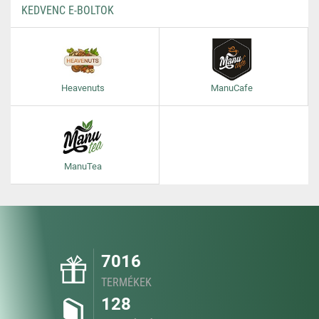
KEDVENC E-BOLTOK
Heavenuts
ManuCafe
ManuTea
7016
TERMÉKEK
128