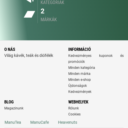
KATEGÓRIÁK
2
MÁRKÁK
O NÁS
INFORMÁCIÓ
Világ kávék, teák és diófélék
Kedvezményes kuponok és
promóciók
Minden kategória
Minden márka
Minden e-shop
Újdonságok
Kedvezmények
BLOG
WEBHELYEK
Magazinunk
Rólunk
Cookies
ManuTea
ManuCafe
Heavenuts