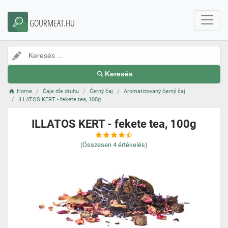
GOURMEAT.HU
Keresés
Home
Čaje dle druhu
Černý čaj
Aromatizovaný černý čaj
ILLATOS KERT - fekete tea, 100g
ILLATOS KERT - fekete tea, 100g
(Összesen
4
értékelés)