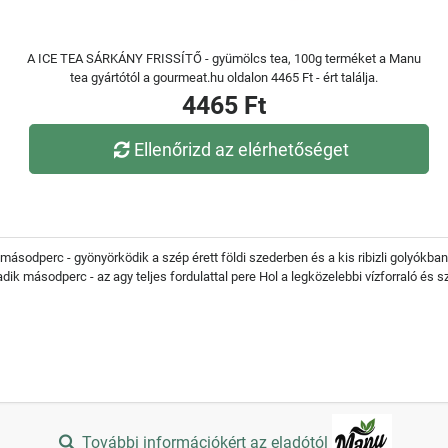
A ICE TEA SÁRKÁNY FRISSÍTŐ - gyümölcs tea, 100g terméket a Manu
tea gyártótól a gourmeat.hu oldalon 4465 Ft - ért találja.
4465 Ft
Ellenőrizd az elérhetőséget
 másodperc - gyönyörködik a szép érett földi szederben és a kis ribizli golyókb
dik másodperc - az agy teljes fordulattal pere Hol a legközelebbi vízforraló és
További információkért az eladótól