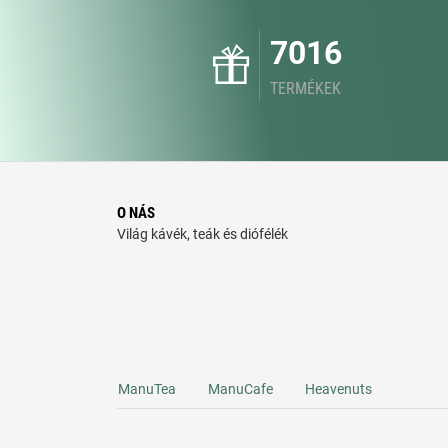
7016
TERMÉKEK
O NÁS
Világ kávék, teák és diófélék
ManuTea
ManuCafe
Heavenuts