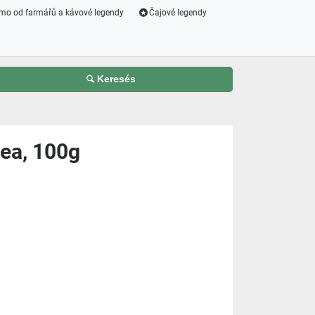
mo od farmářů a kávové legendy
Čajové legendy
Keresés
ea, 100g