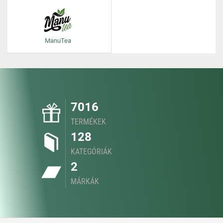
ManuTea
7016
TERMÉKEK
128
KATEGÓRIÁK
2
MÁRKÁK