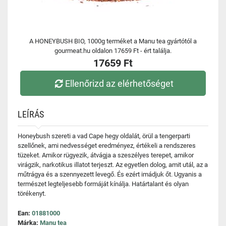
A HONEYBUSH BIO, 1000g terméket a Manu tea gyártótól a
gourmeat.hu oldalon 17659 Ft - ért találja.
17659 Ft
Ellenőrizd az elérhetőséget
LEÍRÁS
Honeybush szereti a vad Cape hegy oldalát, örül a tengerparti
szellőnek, ami nedvességet eredményez, értékeli a rendszeres
tüzeket. Amikor rügyezik, átvágja a szeszélyes terepet, amikor
virágzik, narkotikus illatot terjeszt. Az egyetlen dolog, amit utál, az a
műtrágya és a szennyezett levegő. És ezért imádjuk őt. Ugyanis a
természet legteljesebb formáját kínálja. Határtalant és olyan
törékenyt.
Ean:
01881000
Márka:
Manu tea