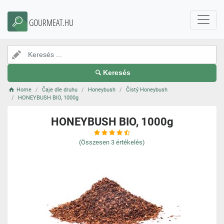
GOURMEAT.HU
Keresés
Home
Čaje dle druhu
Honeybush
Čistý Honeybush
HONEYBUSH BIO, 1000g
HONEYBUSH BIO, 1000g
(Összesen
3
értékelés)