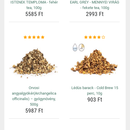
ISTENEK TEMPLOMA - fehér
EARL GREY - MENNYEI VIRÁG
tea, 100g
- fekete tea, 100g
5585 Ft
2993 Ft
Orvosi
Lédús barack - Cold Brew 15
angyalgyökér(Archangelica
perc, 10g
903 Ft
officinalis) – gyógynövény,
500g
5987 Ft