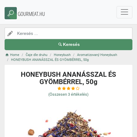
GOURMEAT.HU
Keresés
Home
Čaje dle druhu
Honeybush
Aromatizovaný Honeybush
HONEYBUSH ANANÁSSZAL ÉS GYÖMBÉRREL, 50g
HONEYBUSH ANANÁSSZAL ÉS
GYÖMBÉRREL, 50g
(Összesen
3
értékelés)