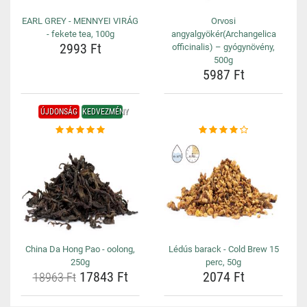
EARL GREY - MENNYEI VIRÁG
Orvosi
- fekete tea, 100g
angyalgyökér(Archangelica
2993 Ft
officinalis) – gyógynövény,
500g
5987 Ft
ÚJDONSÁG
KEDVEZMÉNY
China Da Hong Pao - oolong,
Lédús barack - Cold Brew 15
250g
perc, 50g
17843 Ft
2074 Ft
18963 Ft