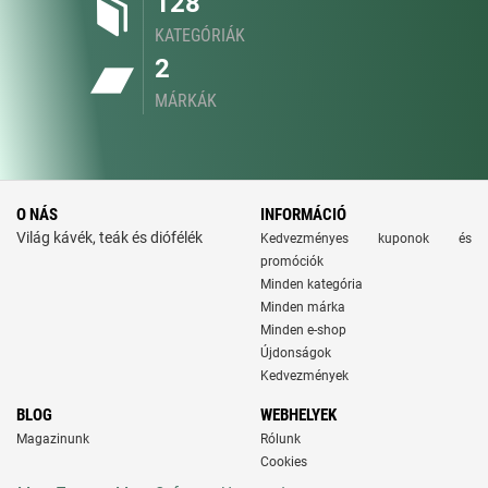
128
KATEGÓRIÁK
2
MÁRKÁK
O NÁS
INFORMÁCIÓ
Világ kávék, teák és diófélék
Kedvezményes kuponok és
promóciók
Minden kategória
Minden márka
Minden e-shop
Újdonságok
Kedvezmények
BLOG
WEBHELYEK
Magazinunk
Rólunk
Cookies