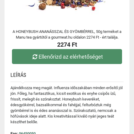
A HONEYBUSH ANANÁSSZAL ÉS GYÖMBÉRREL, 50g terméket a
Manu tea gyártótól a gourmeat.hu oldalon 2274 Ft - ért találja.
2274 Ft
Ellenőrizd az elérhetőséget
LEÍRÁS
Ajándékozza meg magát. Influenza időszakában minden erősítő jól
jön. Főleg, ha fantasztikus, kicsit exotikus és enyhe csípős ízű,
frissít, melegít és szórakoztat. Honeybush keveréket,
édesgyökérrel, bazsalikommal és fahéjjal, felturbóztuk még
gyömbérrel is és édes ananásszal is. Szórakoztató, nemcsak a
hófúvások ideje alatt. Kis kreativitással kiváló nyári jeges teát
készíthet belőle.
Ean:
06450050