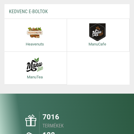
KEDVENC E-BOLTOK
Heavenuts
ManuCafe
ManuTea
7016
TERMÉKEK