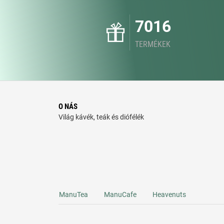
7016
TERMÉKEK
O NÁS
Világ kávék, teák és diófélék
ManuTea
ManuCafe
Heavenuts