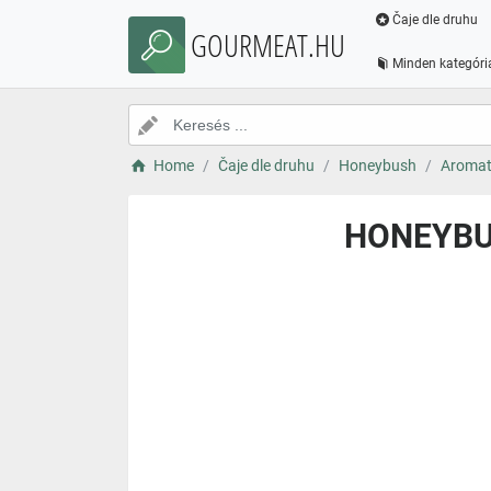
Čaje dle druhu
GOURMEAT.HU
Minden kategóri
Home
Čaje dle druhu
Honeybush
Aromat
HONEYBU