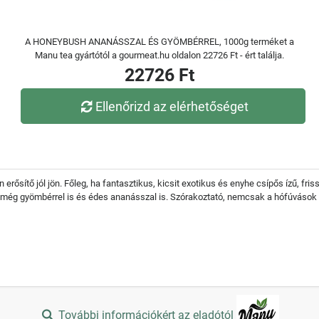
A HONEYBUSH ANANÁSSZAL ÉS GYÖMBÉRREL, 1000g terméket a
Manu tea gyártótól a gourmeat.hu oldalon 22726 Ft - ért találja.
22726 Ft
Ellenőrizd az elérhetőséget
sítő jól jön. Főleg, ha fantasztikus, kicsit exotikus és enyhe csípős ízű, fris
még gyömbérrel is és édes ananásszal is. Szórakoztató, nemcsak a hófúvások idej
További információkért az eladótól