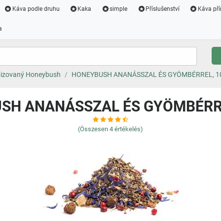
Káva podle druhu
Kaka
simple
Příslušenství
Káva pří
a
izovaný Honeybush
HONEYBUSH ANANÁSSZAL ÉS GYÖMBÉRREL, 1
SH ANANÁSSZAL ÉS GYÖMBÉRRE
(Összesen
4
értékelés)