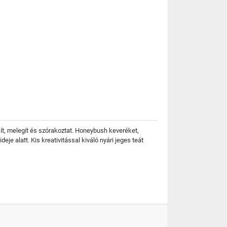
sít, melegít és szórakoztat. Honeybush keveréket,
e alatt. Kis kreativitással kiváló nyári jeges teát