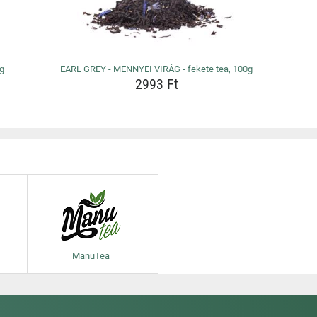
0g
EARL GREY - MENNYEI VIRÁG - fekete tea, 100g
2993 Ft
ManuTea