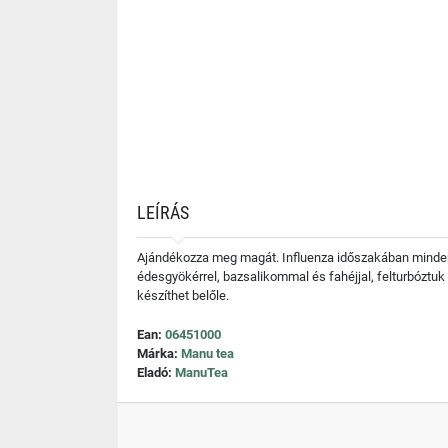
LEÍRÁS
Ajándékozza meg magát. Influenza időszakában minden erő
édesgyökérrel, bazsalikommal és fahéjjal, felturbóztuk 
készíthet belőle.
Ean:
06451000
Márka:
Manu tea
Eladó:
ManuTea