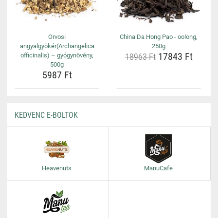
Orvosi
China Da Hong Pao - oolong,
angyalgyökér(Archangelica
250g
17843 Ft
officinalis) – gyógynövény,
18963 Ft
500g
5987 Ft
KEDVENC E-BOLTOK
Heavenuts
ManuCafe