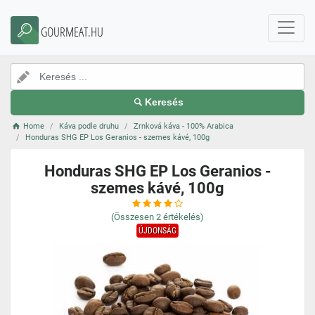
GOURMEAT.HU
Keresés
Home
Káva podle druhu
Zrnková káva - 100% Arabica
Honduras SHG EP Los Geranios - szemes kávé, 100g
Honduras SHG EP Los Geranios -
szemes kávé, 100g
(Összesen
2
értékelés)
ÚJDONSÁG