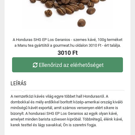
A Honduras SHG EP Los Geranios - szemes kávé, 100g terméket
a Manu tea gyártótól a gourmeat.hu oldalon 3010 Ft - ért találja.
3010 Ft
Ellenőrizd az elérhetőséget
LEÍRÁS
A nemzetközi kávés világ egyre többet hall Hondurasról. A
dombokkal és mély erdőkkel borított közép-amerikai ország kiváló
minőségű kávét exportál, amit számos versenyen elért sikere is
bizonyít. A hondurasi SHG EP Los Geranios az egyik olyan kávé,
amelyet minden barista szívesen kipróbál. Többrétegű, élénk kávé,
kerek testtel és lágy savakkal, Ön is szeretni fogja.