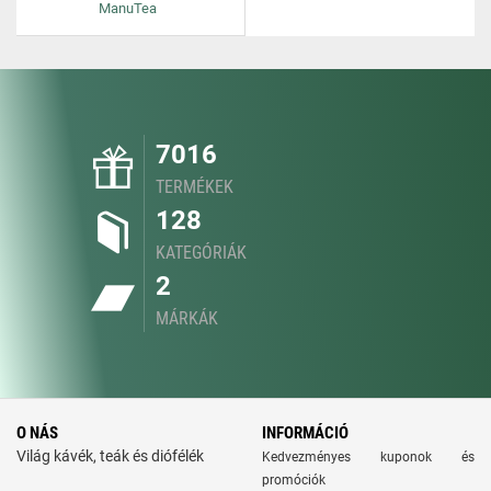
ManuTea
7016
TERMÉKEK
128
KATEGÓRIÁK
2
MÁRKÁK
O NÁS
INFORMÁCIÓ
Világ kávék, teák és diófélék
Kedvezményes kuponok és
promóciók