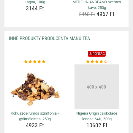
Lagoa, 100g
MEDELIN ANDEANO szemes
3144 Ft
kávé, 250g
4967 Ft
5468 Ft
INNE PRODUKTY PRODUCENTA MANU TEA
ÚJDONSÁG
Kókuszos-rumos szimfónia -
Nigeria Origin csokoládé
gyümölcstea, 250g
lencse 64%, 500g
4933 Ft
10602 Ft