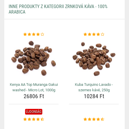
INNE PRODUKTY Z KATEGORII ZRNKOVÁ KÁVA - 100%
ARABICA
Kenya AA Top Muranga Gakui
Kuba Turquino Lavado -
washed - Micro Lot, 1000g
szemes kávé, 250g
26806 Ft
10284 Ft
ÚJDONSÁG