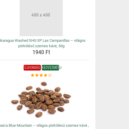
ikaragua Washed SHG EP Las Campanillas – világos
pörkölésű szemes kávé, 50g
1940 Ft
ÚJDONSÁG
KEDVEZMÉNY
aica Blue Mountain – világos pörkölésű szemes kávé ,