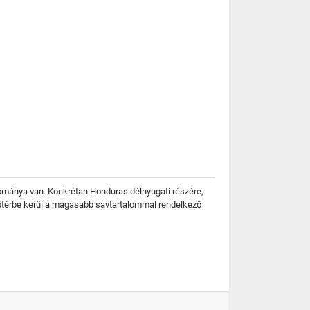
ománya van. Konkrétan Honduras délnyugati részére,
őtérbe kerül a magasabb savtartalommal rendelkező