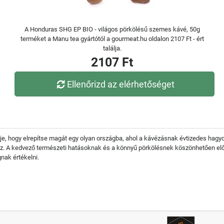
A Honduras SHG EP BIO - világos pörkölésű szemes kávé, 50g
terméket a Manu tea gyártótól a gourmeat.hu oldalon 2107 Ft - ért
találja.
2107 Ft
Ellenőrizd az elérhetőséget
je, hogy elrepítse magát egy olyan országba, ahol a kávézásnak évtizedes hagy
ez. A kedvező természeti hatásoknak és a könnyű pörkölésnek köszönhetően el
gnak értékelni.