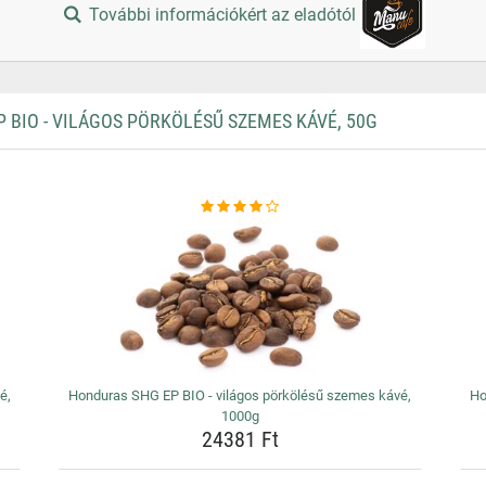
További információkért az eladótól
BIO - VILÁGOS PÖRKÖLÉSŰ SZEMES KÁVÉ, 50G
é,
Honduras SHG EP BIO - világos pörkölésű szemes kávé,
Ho
1000g
24381 Ft