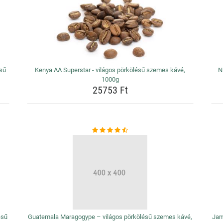
ésű
Kenya AA Superstar - világos pörkölésű szemes kávé,
N
1000g
25753 Ft
ésű
Guatemala Maragogype – világos pörkölésű szemes kávé,
Jam