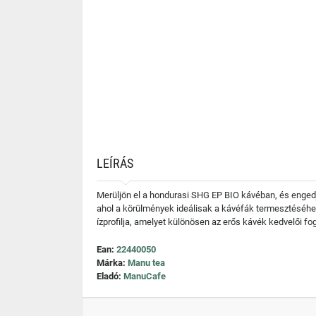
LEÍRÁS
Merüljön el a hondurasi SHG EP BIO kávéban, és enged
ahol a körülmények ideálisak a kávéfák termesztéséh
ízprofilja, amelyet különösen az erős kávék kedvelői fo
Ean:
22440050
Márka:
Manu tea
Eladó:
ManuCafe