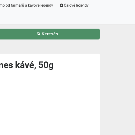
mo od farmářů a kávové legendy
Čajové legendy
Keresés
mes kávé, 50g