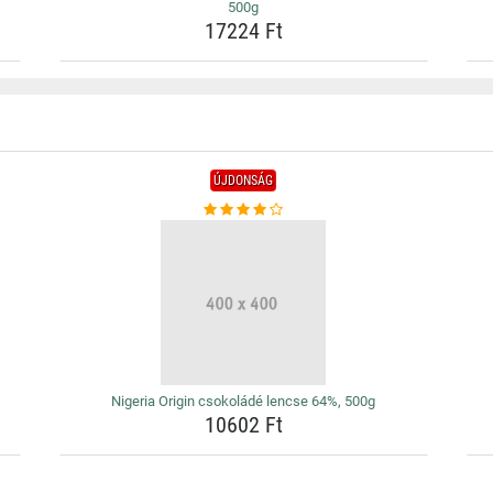
500g
17224 Ft
ÚJDONSÁG
Nigeria Origin csokoládé lencse 64%, 500g
10602 Ft