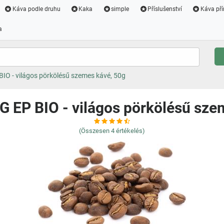
Káva podle druhu
Kaka
simple
Příslušenství
Káva pří
a
IO - világos pörkölésű szemes kávé, 50g
 EP BIO - világos pörkölésű sze
(Összesen
4
értékelés)