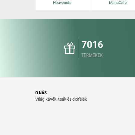
Heavenuts
ManuCafe
7016
TERMÉKEK
O NÁS
Világ kávék, teák és diófélék