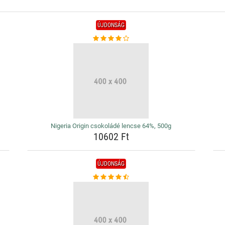
ÚJDONSÁG
Nigeria Origin csokoládé lencse 64%, 500g
10602 Ft
ÚJDONSÁG