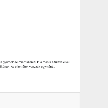
ús gyümölcse miatt szeretjük, a másik a tűleveleivel
ékának. Az ellentétek vonzzák egymást...