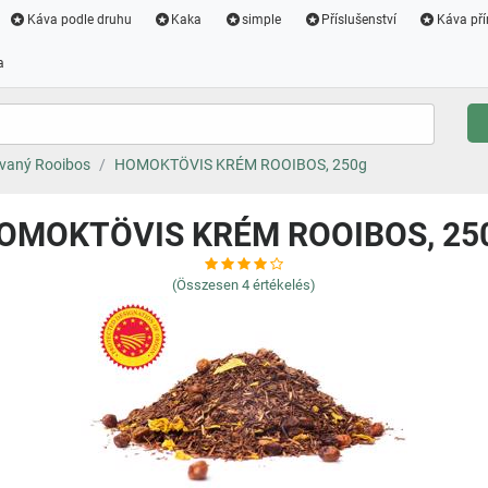
Káva podle druhu
Kaka
simple
Příslušenství
Káva pří
a
vaný Rooibos
HOMOKTÖVIS KRÉM ROOIBOS, 250g
OMOKTÖVIS KRÉM ROOIBOS, 25
(Összesen
4
értékelés)