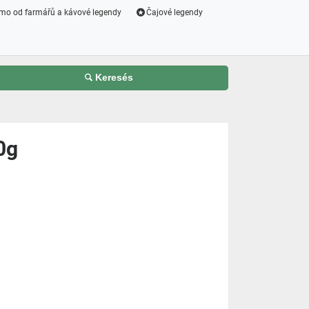
mo od farmářů a kávové legendy
Čajové legendy
Keresés
0g