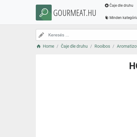
Čaje dle druhu
GOURMEAT.HU
Minden kategóri
Home
Čaje dle druhu
Rooibos
Aromatizo
H