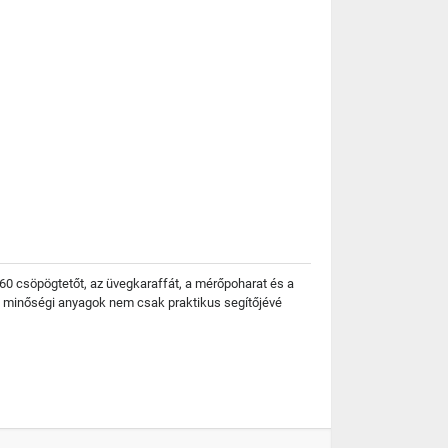
60 csöpögtetőt, az üvegkaraffát, a mérőpoharat és a
s a minőségi anyagok nem csak praktikus segítőjévé