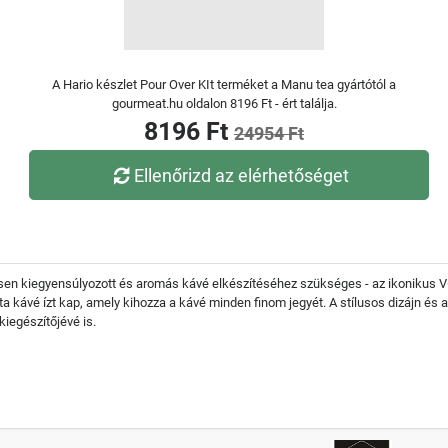
A Hario készlet Pour Over KIt terméket a Manu tea gyártótól a
gourmeat.hu oldalon 8196 Ft - ért találja.
8196 Ft
24954 Ft
Ellenőrizd az elérhetőséget
tesen kiegyensúlyozott és aromás kávé elkészítéséhez szükséges - az ikonikus V
ta kávé ízt kap, amely kihozza a kávé minden finom jegyét. A stílusos dizájn é
iegészítőjévé is.