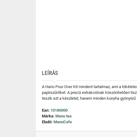
LEÍRÁS
A Hario Pour Over Kit mindent tartalmaz, ami a tökéle
papírszűrőket. A precíz extrakciónak köszönhetően tisz
teszik ezt a készletet, hanem minden konyha gyönyörű k
Ean:
10180000
Márka:
Manu tea
Eladó:
ManuCafe