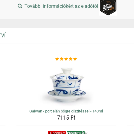
További információkért az eladótól
TVÍ
Gaiwan - porcelán bögre díszítéssel - 140ml
7115 Ft
ÚJDONSÁG
KEDVEZMÉNY