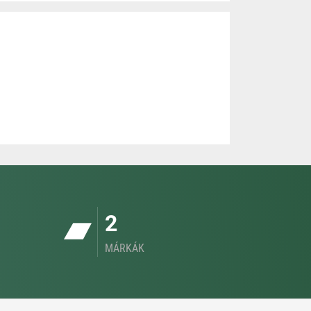
2
MÁRKÁK