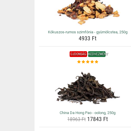
Kókuszos-rumos szimfónia - gyümölcstea, 250g
4933 Ft
ÚJDONSÁG
KEDVEZMÉNY
China Da Hong Pao - oolong, 250g
17843 Ft
18963 Ft