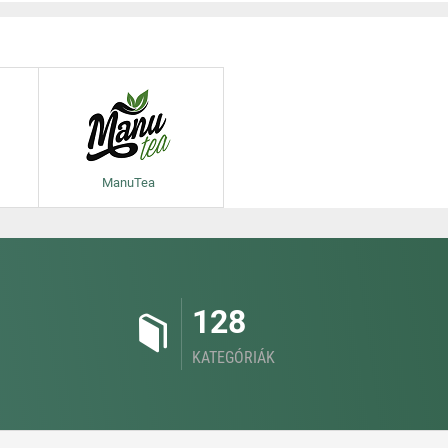
ManuTea
128
KATEGÓRIÁK