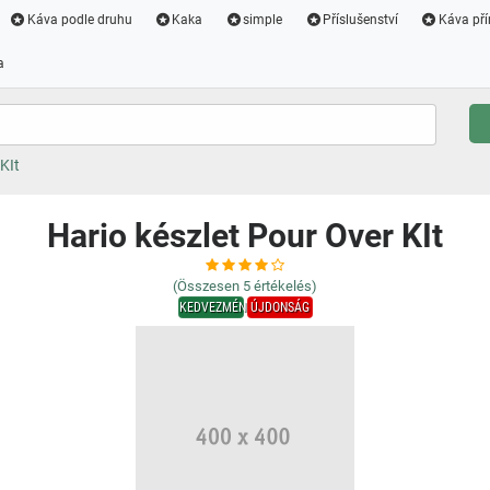
Káva podle druhu
Kaka
simple
Příslušenství
Káva pří
a
KIt
Hario készlet Pour Over KIt
(Összesen
5
értékelés)
KEDVEZMÉNY
ÚJDONSÁG