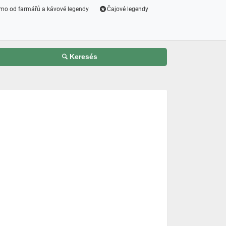
mo od farmářů a kávové legendy
Čajové legendy
Keresés