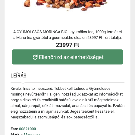
A GYÜMÖLCSÖS MORINGA BIO - gyümölcs tea, 1000g terméket
a Manu tea gyártótól a gourmeat.hu oldalon 23997 Ft - ért találja.
23997 Ft
Ellenőrizd az elérhetőséget
LEÍRÁS
Kiváló, frissítő, népszerű. Többet kell tudnod a Gyümölcsös
moringa nevű teáról? Ha igen, hozzáadjuk azokat az információkat,
hogy a diszkrét fa rendkívüli hatású levelein kívül még tartalmaz
almát, sárgarépát, céklát, mazsolát, ananászt és papayát is. Ezután
elég hozzátenni a mi ajánlásunkat: Jeges teaként készítse el.
Megszabadul a szomjúságtól és sok betegségtől is.
Ean:
00821000
Márka:
Manu tea