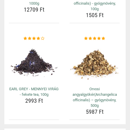
1000g
officinalis) - gyógynövény,
12709 Ft
100g
1505 Ft
EARL GREY - MENNYEI VIRÁG
Orvosi
- fekete tea, 100g
angyalgyökér(Archangelica
2993 Ft
officinalis) – gyógynövény,
500g
5987 Ft