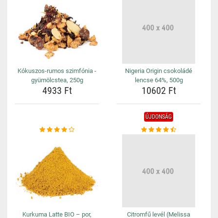
Kókuszos-rumos szimfónia -
Nigeria Origin csokoládé
gyümölcstea, 250g
lencse 64%, 500g
4933 Ft
10602 Ft
ÚJDONSÁG
Kurkuma Latte BIO – por,
Citromfű levél (Melissa