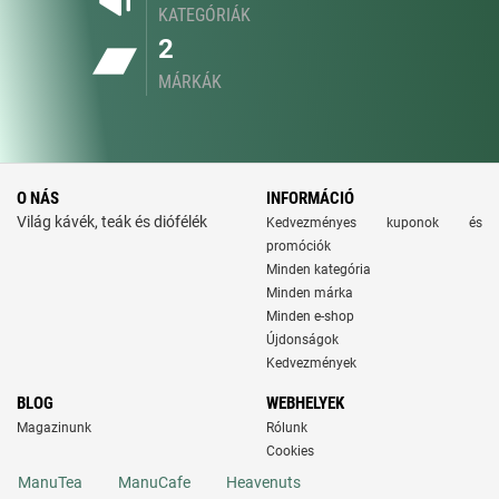
KATEGÓRIÁK
2
MÁRKÁK
O NÁS
INFORMÁCIÓ
Világ kávék, teák és diófélék
Kedvezményes kuponok és
promóciók
Minden kategória
Minden márka
Minden e-shop
Újdonságok
Kedvezmények
BLOG
WEBHELYEK
Magazinunk
Rólunk
Cookies
ManuTea
ManuCafe
Heavenuts