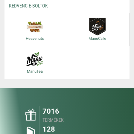
KEDVENC E-BOLTOK
Heavenuts
ManuCafe
ManuTea
7016
TERMÉKEK
128