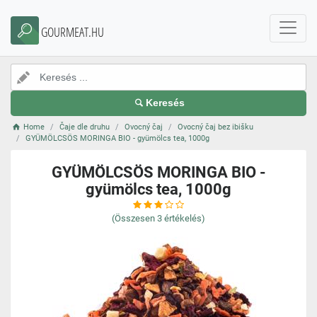
GOURMEAT.HU
Keresés
Home
Čaje dle druhu
Ovocný čaj
Ovocný čaj bez ibišku
GYÜMÖLCSÖS MORINGA BIO - gyümölcs tea, 1000g
GYÜMÖLCSÖS MORINGA BIO -
gyümölcs tea, 1000g
(Összesen
3
értékelés)