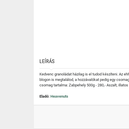
LEÍRÁS
Kedvenc granoládat házilag is el tudod készíteni. Az
blogon is megtalálod, a hozzávalókat pedig egy csoma
csomag tartalma: Zabpehely 500g - 280,- Aszalt, illato
Eladó:
Heavenuts