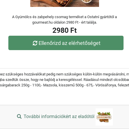
A Gyümölcs és zabpehely csomag terméket a Ostatní gyártótól a
gourmeat.hu oldalon 2980 Ft - ért találja.
2980 Ft
Ellenőrizd az elérhetőséget
 ehhez szükséges hozzávalókat pedig nem szükséges külön-külön megvásárolni, 
gba szedtük össze, hogy ne bajlódj a keresgéléssel. Ráadásul mindezt olcsóbb
s sárgabarack 250g - 1100,- Mazsola, kisszemű 500g - 675,- Vörösáfonya, feleze
További információkért az eladótól