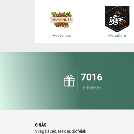
Heavenuts
ManuCafe
7016
TERMÉKEK
O NÁS
Világ kávék, teák és diófélék