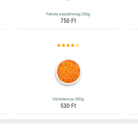
Fekete szezámmag 250g
750 Ft
Vöröslencse 500g
530 Ft