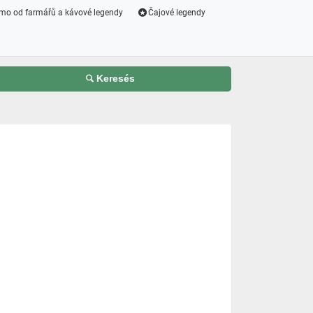
mo od farmářů a kávové legendy
Čajové legendy
Keresés