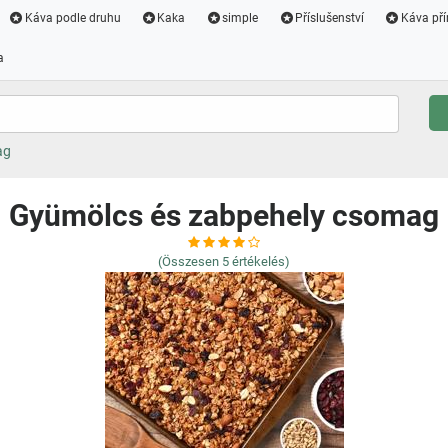
Káva podle druhu
Kaka
simple
Příslušenství
Káva pří
a
ag
Gyümölcs és zabpehely csomag
(Összesen
5
értékelés)