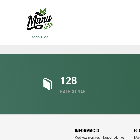
ManuTea
128
KATEGÓRIÁK
INFORMÁCIÓ
BL
Kedvezményes kuponok és
Ma