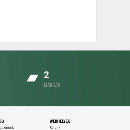
2
MÁRKÁK
OG
WEBHELYEK
gazinunk
Rólunk