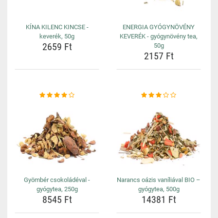
KÍNA KILENC KINCSE -
ENERGIA GYÓGYNÖVÉNY
keverék, 50g
KEVERÉK - gyógynövény tea,
2659 Ft
50g
2157 Ft
Gyömbér csokoládéval -
Narancs oázis vaníliával BIO –
gyógytea, 250g
gyógytea, 500g
8545 Ft
14381 Ft