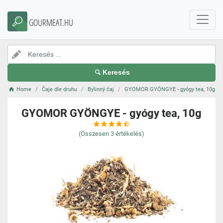
GOURMEAT.HU
Keresés
Home
Čaje dle druhu
Bylinný čaj
GYOMOR GYÖNGYE - gyógy tea, 10g
GYOMOR GYÖNGYE - gyógy tea, 10g
(Összesen
3
értékelés)