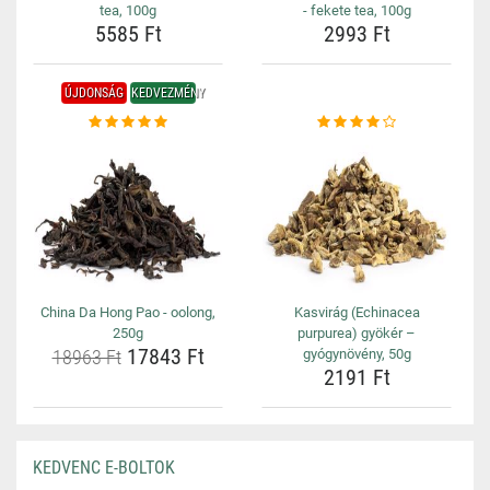
tea, 100g
- fekete tea, 100g
5585 Ft
2993 Ft
ÚJDONSÁG
KEDVEZMÉNY
China Da Hong Pao - oolong,
Kasvirág (Echinacea
250g
purpurea) gyökér –
17843 Ft
18963 Ft
gyógynövény, 50g
2191 Ft
KEDVENC E-BOLTOK