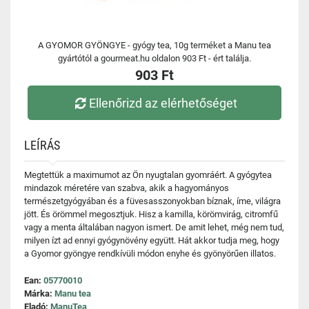
A GYOMOR GYÖNGYE - gyógy tea, 10g terméket a Manu tea
gyártótól a gourmeat.hu oldalon 903 Ft - ért találja.
903 Ft
Ellenőrizd az elérhetőséget
LEÍRÁS
Megtettük a maximumot az Ön nyugtalan gyomráért. A gyógytea
mindazok méretére van szabva, akik a hagyományos
természetgyógyában és a füvesasszonyokban bíznak, íme, világra
jött. És örömmel megosztjuk. Hisz a kamilla, körömvirág, citromfű
vagy a menta általában nagyon ismert. De amit lehet, még nem tud,
milyen ízt ad ennyi gyógynövény együtt. Hát akkor tudja meg, hogy
a Gyomor gyöngye rendkívüli módon enyhe és gyönyörűen illatos.
Ean:
05770010
Márka:
Manu tea
Eladó:
ManuTea