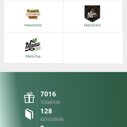
Heavenuts
ManuCafe
ManuTea
7016
TERMÉKEK
128
KATEGÓRIÁK