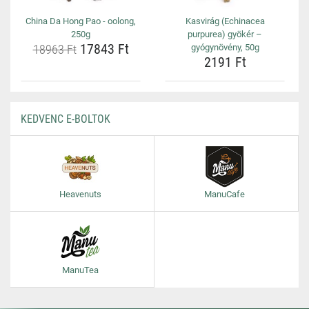
China Da Hong Pao - oolong,
Kasvirág (Echinacea
250g
purpurea) gyökér –
17843 Ft
18963 Ft
gyógynövény, 50g
2191 Ft
KEDVENC E-BOLTOK
Heavenuts
ManuCafe
ManuTea