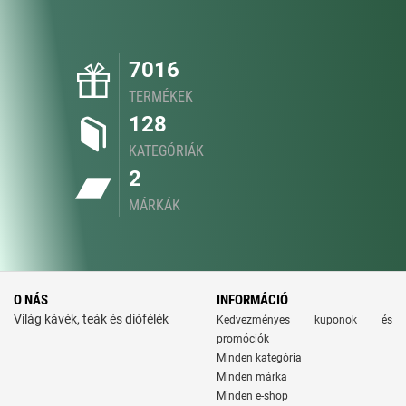
7016
TERMÉKEK
128
KATEGÓRIÁK
2
MÁRKÁK
O NÁS
INFORMÁCIÓ
Világ kávék, teák és diófélék
Kedvezményes kuponok és
promóciók
Minden kategória
Minden márka
Minden e-shop