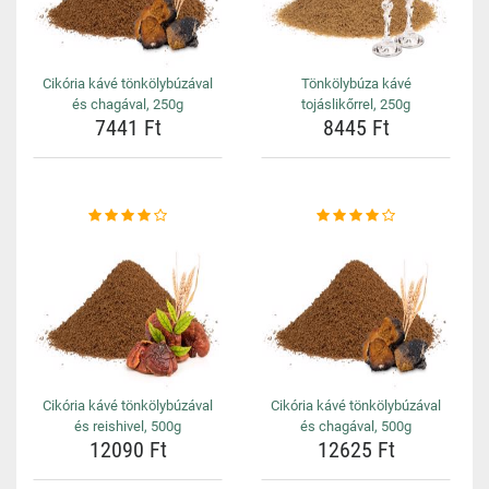
Cikória kávé tönkölybúzával
Tönkölybúza kávé
és chagával, 250g
tojáslikőrrel, 250g
7441 Ft
8445 Ft
Cikória kávé tönkölybúzával
Cikória kávé tönkölybúzával
és reishivel, 500g
és chagával, 500g
12090 Ft
12625 Ft