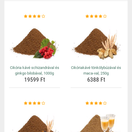
Cikória kávé schizandrával és
Cikóriakávé tönkölybúzával és
ginkgo bilobával, 1000g
maca-val, 250g
19599 Ft
6388 Ft