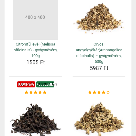
Citromfű levél (Melissa
Orvosi
officinalis) - gyógynövény,
angyalgyökér(Archangelica
100g
officinalis) – gyógynövény,
1505 Ft
500g
5987 Ft
ÚJDONSÁG
KEDVEZMÉNY