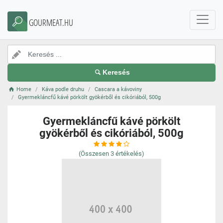
GOURMEAT.HU
Keresés
Home
Káva podle druhu
Cascara a kávoviny
Gyermekláncfű kávé pörkölt gyökérből és cikóriából, 500g
Gyermekláncfű kávé pörkölt
gyökérből és cikóriából, 500g
(Összesen
3
értékelés)