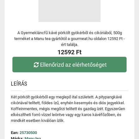
A Gyermekláncfű kávé pörkölt gyökérből és cikóriából, 500g
terméket a Manu tea gyártótól a gourmeat.hu oldalon 12592 Ft -
ért találja.
12592 Ft
Ellenőrizd az elérhetőséget
LEÍRÁS
Két pörkölt gyökérből egy meglepő ital született. A pitypangkávé
cikóriával telített, földes ízű, enyhén kesernyés és diós jegyekkel.
Koffeinmentes, mégis megőrzi telített és gazdag ízét. Egyszerűen
elkészítheti forró vízzel leöntve vagy egy karos kávéfőzőben, és
mindkét esetben kiválóan ízlik.
Ean:
25730500
Márka:
Manu tea