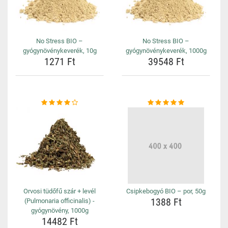
No Stress BIO –
No Stress BIO –
gyógynövénykeverék, 10g
gyógynövénykeverék, 1000g
1271 Ft
39548 Ft
Orvosi tüdőfű szár + levél
Csipkebogyó BIO – por, 50g
1388 Ft
(Pulmonaria officinalis) -
gyógynövény, 1000g
14482 Ft