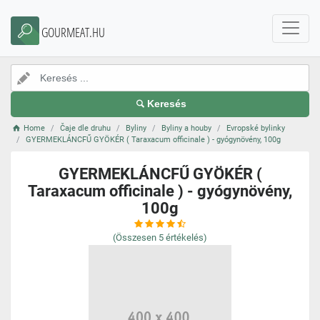
GOURMEAT.HU
Keresés
Home
Čaje dle druhu
Byliny
Byliny a houby
Evropské bylinky
GYERMEKLÁNCFŰ GYÖKÉR ( Taraxacum officinale ) - gyógynövény, 100g
GYERMEKLÁNCFŰ GYÖKÉR (
Taraxacum officinale ) - gyógynövény,
100g
(Összesen
5
értékelés)