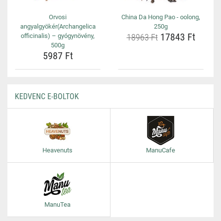
Orvosi
China Da Hong Pao - oolong,
angyalgyökér(Archangelica
250g
17843 Ft
officinalis) – gyógynövény,
18963 Ft
500g
5987 Ft
KEDVENC E-BOLTOK
Heavenuts
ManuCafe
ManuTea