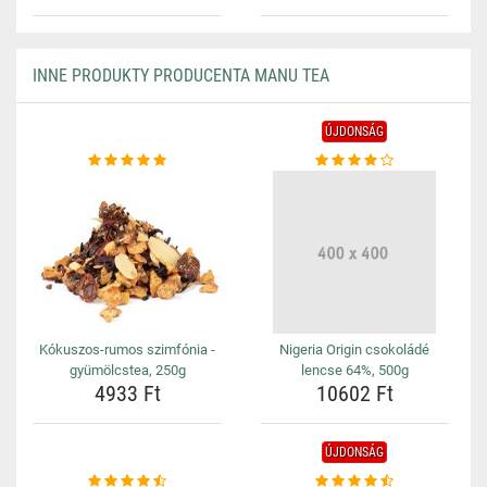
INNE PRODUKTY PRODUCENTA MANU TEA
ÚJDONSÁG
Kókuszos-rumos szimfónia -
Nigeria Origin csokoládé
gyümölcstea, 250g
lencse 64%, 500g
4933 Ft
10602 Ft
ÚJDONSÁG