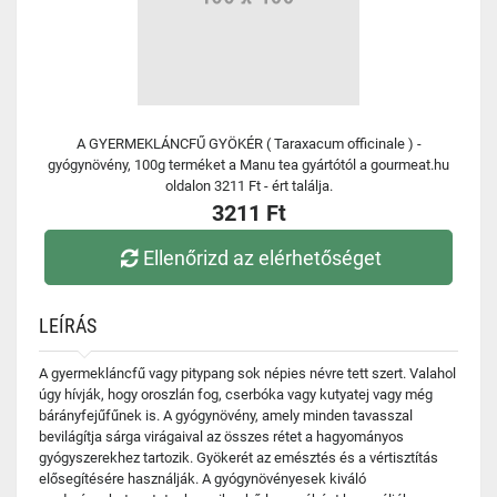
A GYERMEKLÁNCFŰ GYÖKÉR ( Taraxacum officinale ) -
gyógynövény, 100g terméket a Manu tea gyártótól a gourmeat.hu
oldalon 3211 Ft - ért találja.
3211 Ft
Ellenőrizd az elérhetőséget
LEÍRÁS
A gyermekláncfű vagy pitypang sok népies névre tett szert. Valahol
úgy hívják, hogy oroszlán fog, cserbóka vagy kutyatej vagy még
bárányfejűfűnek is. A gyógynövény, amely minden tavasszal
bevilágítja sárga virágaival az összes rétet a hagyományos
gyógyszerekhez tartozik. Gyökerét az emésztés és a vértisztítás
elősegítésére használják. A gyógynövényesek kiváló