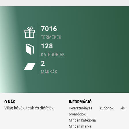
7016
TERMÉKEK
128
KATEGÓRIÁK
2
MÁRKÁK
O NÁS
INFORMÁCIÓ
Világ kávék, teák és diófélék
Kedvezményes kuponok és
promóciók
Minden kategória
Minden márka