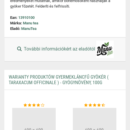
eredményeket mutatnak, amikor bőrlemosóként használják a
gyöker főzetét. Felderíti és felfrissíti.
Ean:
13910100
Márka:
Manu tea
Eladó:
ManuTea
További információkért az eladótól
WARIANTY PRODUKTÓW GYERMEKLÁNCFŰ GYÖKÉR (
TARAXACUM OFFICINALE ) - GYÓGYNÖVÉNY, 100G