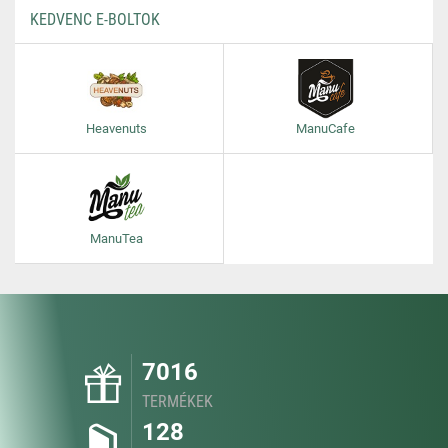
KEDVENC E-BOLTOK
Heavenuts
ManuCafe
ManuTea
7016
TERMÉKEK
128