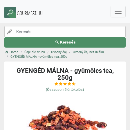
GOURMEAT.HU
Keresés
Home
Čaje dle druhu
Ovocný čaj
Ovocný čaj bez ibišku
GYENGÉD MÁLNA - gyümölcs tea, 250g
GYENGÉD MÁLNA - gyümölcs tea,
250g
(Összesen
5
értékelés)