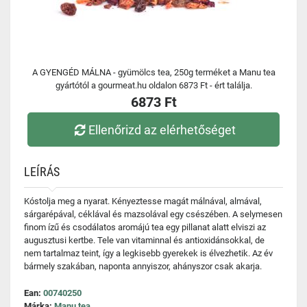
A GYENGÉD MÁLNA - gyümölcs tea, 250g terméket a Manu tea
gyártótól a gourmeat.hu oldalon 6873 Ft - ért találja.
6873 Ft
Ellenőrizd az elérhetőséget
LEÍRÁS
Kóstolja meg a nyarat. Kényeztesse magát málnával, almával,
sárgarépával, céklával és mazsolával egy csészében. A selymesen
finom ízű és csodálatos aromájú tea egy pillanat alatt elviszi az
augusztusi kertbe. Tele van vitaminnal és antioxidánsokkal, de
nem tartalmaz teint, így a legkisebb gyerekek is élvezhetik. Az év
bármely szakában, naponta annyiszor, ahányszor csak akarja.
Ean:
00740250
Márka:
Manu tea