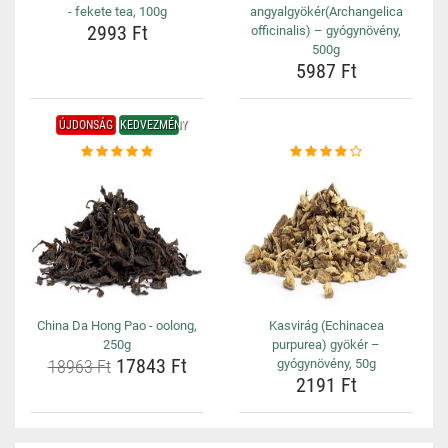
- fekete tea, 100g
angyalgyökér(Archangelica
2993 Ft
officinalis) – gyógynövény,
500g
5987 Ft
ÚJDONSÁG
KEDVEZMÉNY
China Da Hong Pao - oolong,
Kasvirág (Echinacea
250g
purpurea) gyökér –
17843 Ft
18963 Ft
gyógynövény, 50g
2191 Ft