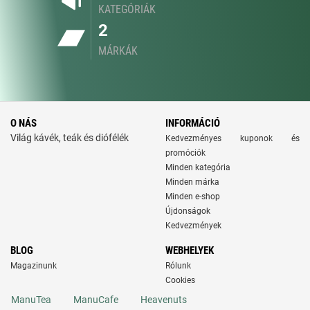
KATEGÓRIÁK
2
MÁRKÁK
O NÁS
INFORMÁCIÓ
Világ kávék, teák és diófélék
Kedvezményes kuponok és
promóciók
Minden kategória
Minden márka
Minden e-shop
Újdonságok
Kedvezmények
BLOG
WEBHELYEK
Magazinunk
Rólunk
Cookies
ManuTea
ManuCafe
Heavenuts