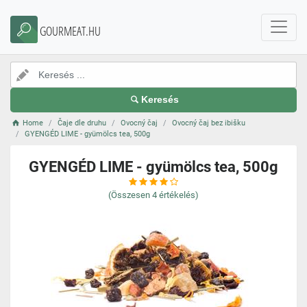
GOURMEAT.HU
Keresés
Home
Čaje dle druhu
Ovocný čaj
Ovocný čaj bez ibišku
GYENGÉD LIME - gyümölcs tea, 500g
GYENGÉD LIME - gyümölcs tea, 500g
(Összesen
4
értékelés)