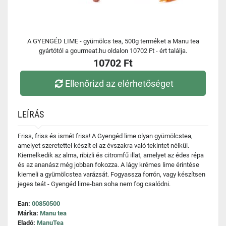
A GYENGÉD LIME - gyümölcs tea, 500g terméket a Manu tea
gyártótól a gourmeat.hu oldalon 10702 Ft - ért találja.
10702 Ft
Ellenőrizd az elérhetőséget
LEÍRÁS
Friss, friss és ismét friss! A Gyengéd lime olyan gyümölcstea,
amelyet szeretettel készít el az évszakra való tekintet nélkül.
Kiemelkedik az alma, ribizli és citromfű illat, amelyet az édes répa
és az ananász még jobban fokozza. A lágy krémes lime érintése
kiemeli a gyümölcstea varázsát. Fogyassza forrón, vagy készítsen
jeges teát - Gyengéd lime-ban soha nem fog csalódni.
Ean:
00850500
Márka:
Manu tea
Eladó:
ManuTea