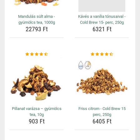
Mandulás sült alma -
Kávés a vanília tónusaival -
gyümölcs tea, 1000g
Cold Brew 15- perc, 250g
22793 Ft
6321 Ft
Pillanat varázsa – gyümölcs
Friss citrom - Cold Brew 15
tea, 10g
perc, 250g
903 Ft
6405 Ft