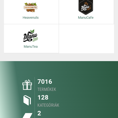
Heavenuts
ManuCafe
ManuTea
7016
TERMÉKEK
128
KATEGÓRIÁK
2