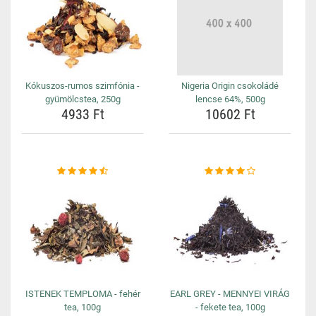
Kókuszos-rumos szimfónia -
Nigeria Origin csokoládé
gyümölcstea, 250g
lencse 64%, 500g
4933 Ft
10602 Ft
ISTENEK TEMPLOMA - fehér
EARL GREY - MENNYEI VIRÁG
tea, 100g
- fekete tea, 100g