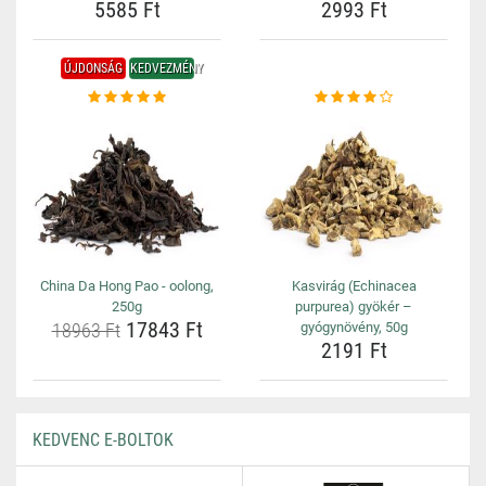
5585 Ft
2993 Ft
ÚJDONSÁG
KEDVEZMÉNY
China Da Hong Pao - oolong,
Kasvirág (Echinacea
250g
purpurea) gyökér –
17843 Ft
18963 Ft
gyógynövény, 50g
2191 Ft
KEDVENC E-BOLTOK