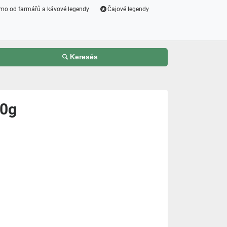
mo od farmářů a kávové legendy
Čajové legendy
Keresés
00g