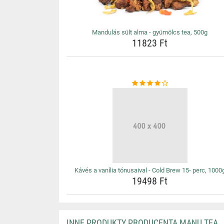
Mandulás sült alma - gyümölcs tea, 500g
11823 Ft
Kávés a vanília tónusaival - Cold Brew 15- perc, 1000
19498 Ft
INNE PRODUKTY PRODUCENTA MANU TEA