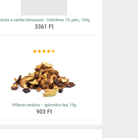
Kávés a vanília tónusaival - Cold Brew 15- perc, 100g
3361 Ft
Pillanat varázsa – gyümölcs tea, 10g
903 Ft