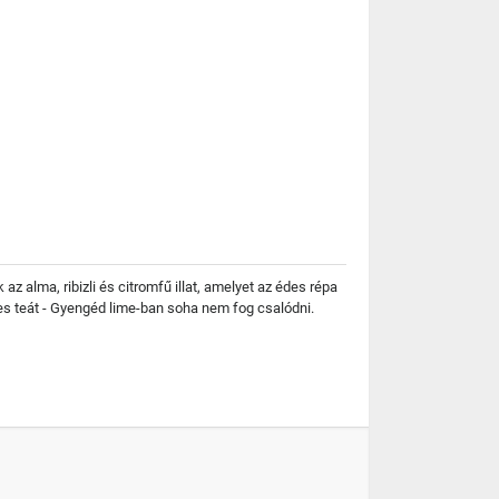
az alma, ribizli és citromfű illat, amelyet az édes répa
es teát - Gyengéd lime-ban soha nem fog csalódni.