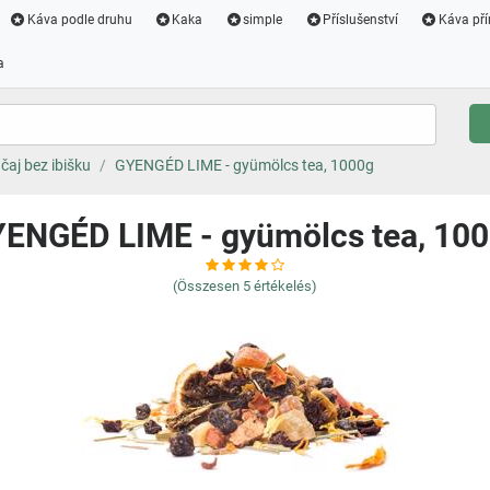
Káva podle druhu
Kaka
simple
Příslušenství
Káva pří
a
čaj bez ibišku
GYENGÉD LIME - gyümölcs tea, 1000g
ENGÉD LIME - gyümölcs tea, 10
(Összesen
5
értékelés)