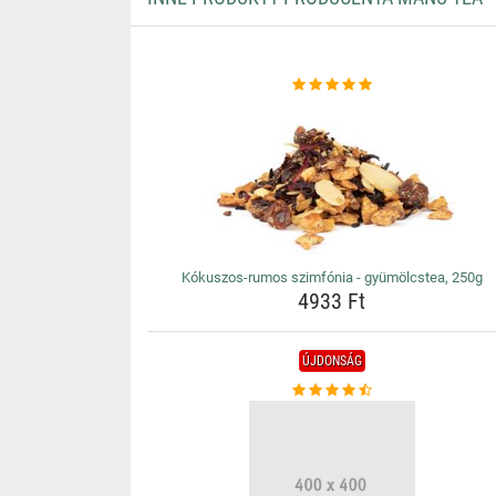
Kókuszos-rumos szimfónia - gyümölcstea, 250g
4933 Ft
ÚJDONSÁG