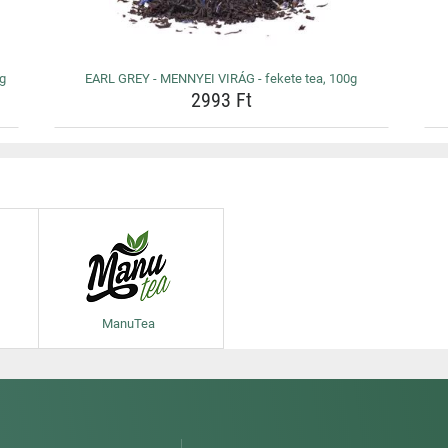
0g
EARL GREY - MENNYEI VIRÁG - fekete tea, 100g
2993 Ft
ManuTea