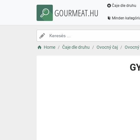
Čaje dle druhu
GOURMEAT.HU
Minden kategóri
Home
Čaje dle druhu
Ovocný čaj
Ovocný 
GY