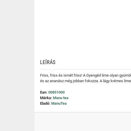
LEÍRÁS
Friss, friss és ismét friss! A Gyengéd lime olyan gyümölc
és az ananász még jobban fokozza. A lágy krémes lime 
Ean:
00851000
Márka:
Manu tea
Eladó:
ManuTea