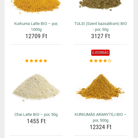
Kurkuma Latte BIO – por,
TULSI (Szent bazsalikom) BIO
1000g
- por, 50g
12709 Ft
3127 Ft
ÚJDONSÁG
Chai Latte BIO – por, 50g
KURKUMÁS ARANYTEJ BIO –
1455 Ft
por, 500g
12324 Ft