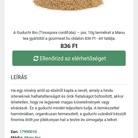
A Guduchi Bio (Tinospora cordifolia) – por, 10g terméket a Manu
tea gyártótól a gourmeat.hu oldalon 836 Ft - ért találja.
836 Ft
Ellenőrizd az elérhetőséget
LEÍRÁS
Ha egy növény arról az elixírről kapta a nevét, amely a hindu
isteneknek halhatatlanságot és örök fiatalságot biztosított, akkor
lehetetlen, hogy ne legyenek magas követelmények vagy
elvárások. És a guduchi mindet teljesíteni tudja. A természettel
harmóniában, organikusan termesztett, a guduchi szárából készült
finomra őrölt por jótékonyan hat a testre és simogatja a lelket.
Ean:
17990010
Márka:
Manu tea