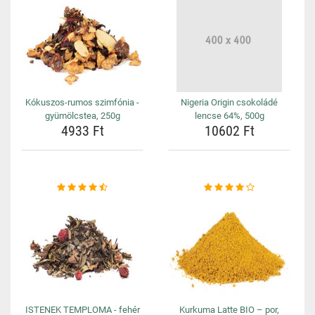
Kókuszos-rumos szimfónia -
Nigeria Origin csokoládé
gyümölcstea, 250g
lencse 64%, 500g
4933 Ft
10602 Ft
ISTENEK TEMPLOMA - fehér
Kurkuma Latte BIO – por,