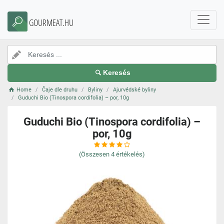
GOURMEAT.HU
Keresés
Home
Čaje dle druhu
Byliny
Ajurvédské byliny
Guduchi Bio (Tinospora cordifolia) – por, 10g
Guduchi Bio (Tinospora cordifolia) –
por, 10g
(Összesen
4
értékelés)