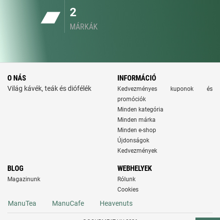
2
MÁRKÁK
O NÁS
INFORMÁCIÓ
Világ kávék, teák és diófélék
Kedvezményes kuponok és
promóciók
Minden kategória
Minden márka
Minden e-shop
Újdonságok
Kedvezmények
BLOG
WEBHELYEK
Magazinunk
Rólunk
Cookies
ManuTea
ManuCafe
Heavenuts