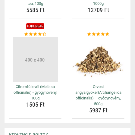
tea, 100g
1000g
5585 Ft
12709 Ft
ÚJDONSÁG
Citromfű levél (Melissa
Orvosi
officinalis) - gyógynövény,
angyalgyökér(Archangelica
100g
officinalis) – gyógynövény,
1505 Ft
500g
5987 Ft