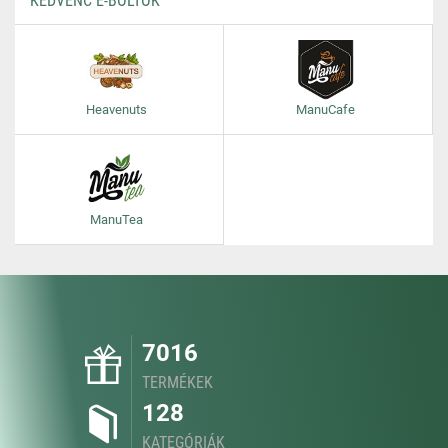
KEDVENC E-BOLTOK
Heavenuts
ManuCafe
ManuTea
7016
TERMÉKEK
128
KATEGÓRIÁK