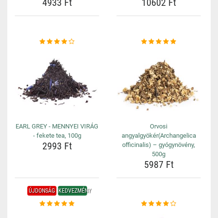
4933 Ft
10602 Ft
EARL GREY - MENNYEI VIRÁG
Orvosi
- fekete tea, 100g
angyalgyökér(Archangelica
2993 Ft
officinalis) – gyógynövény,
500g
5987 Ft
ÚJDONSÁG
KEDVEZMÉNY