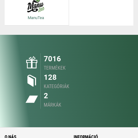
ManuTea
7016
TERMÉKEK
128
KATEGÓRIÁK
2
MÁRKÁK
O NÁS
INFORMÁCIÓ