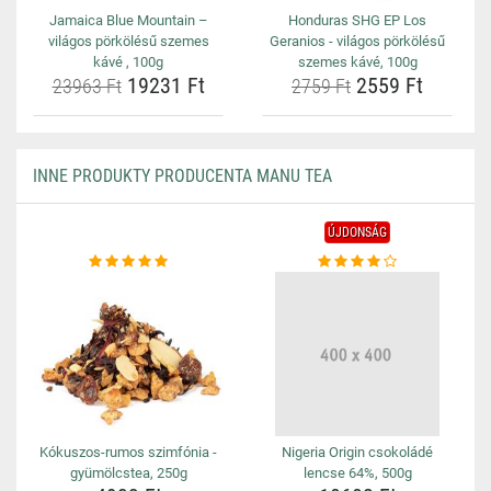
Jamaica Blue Mountain –
Honduras SHG EP Los
világos pörkölésű szemes
Geranios - világos pörkölésű
kávé , 100g
szemes kávé, 100g
19231 Ft
2559 Ft
23963 Ft
2759 Ft
INNE PRODUKTY PRODUCENTA MANU TEA
ÚJDONSÁG
Kókuszos-rumos szimfónia -
Nigeria Origin csokoládé
gyümölcstea, 250g
lencse 64%, 500g