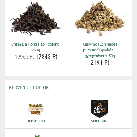
China Da Hong Pao - oolong,
Kasvirág (Echinacea
250g
purpurea) gyökér –
17843 Ft
18963 Ft
gyógynövény, 50g
2191 Ft
KEDVENC E-BOLTOK
Heavenuts
ManuCafe