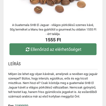
A Guatemala SHB El Jaguar - világos pörkölésű szemes kávé,
50g terméket a Manu tea gyártótól a gourmeat.hu oldalon 1555 Ft
- ért találja.
1555 Ft
Ellenőrizd az elérhetőséget
LEÍRÁS
Milyen íze lehet egy olyan kávénak, amelynek a nevében egy jaguár
szerepel? Biztos, hogy intenzív, egzotikus, erős és egy kicsit
misztikus. Nem hiszi el? Csak kóstolja meg a guatemalai SHB El
Jaguar kávét a világos pörkölésű változatban. Nemcsak gyönyörű,
telt testet kap, hanem friss gyümölcsös jegyeket is. Az esőerdőből
származó arabica már az első kortyban meggyőzi Önt.
Ean:
21800050