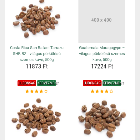
Costa Rica San Rafael Tarrazu
Guatemala Maragogype –
SHB RZ - világos pörkölésű
világos pörkölésű szemes
szemes kávé, 500g
kávé, 500g
11873 Ft
17224 Ft
ÚJDONSÁG
KEDVEZMÉNY
ÚJDONSÁG
KEDVEZMÉNY