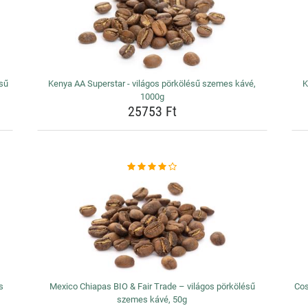
ésű
Kenya AA Superstar - világos pörkölésű szemes kávé,
K
1000g
25753 Ft
s
Mexico Chiapas BIO & Fair Trade – világos pörkölésű
Cos
szemes kávé, 50g