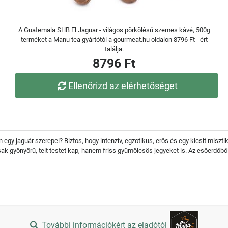
A Guatemala SHB El Jaguar - világos pörkölésű szemes kávé, 500g
terméket a Manu tea gyártótól a gourmeat.hu oldalon 8796 Ft - ért
találja.
8796 Ft
Ellenőrizd az elérhetőséget
 egy jaguár szerepel? Biztos, hogy intenzív, egzotikus, erős és egy kicsit misz
sak gyönyörű, telt testet kap, hanem friss gyümölcsös jegyeket is. Az esőerdőb
További információkért az eladótól