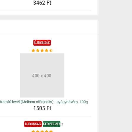
3462 Ft
ÚJDONSÁG
tromfű levél (Melissa officinalis) - gyógynövény, 100g
1505 Ft
ÚJDONSÁG
KEDVEZMÉNY