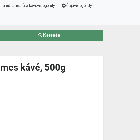
mo od farmářů a kávové legendy
Čajové legendy
Keresés
emes kávé, 500g