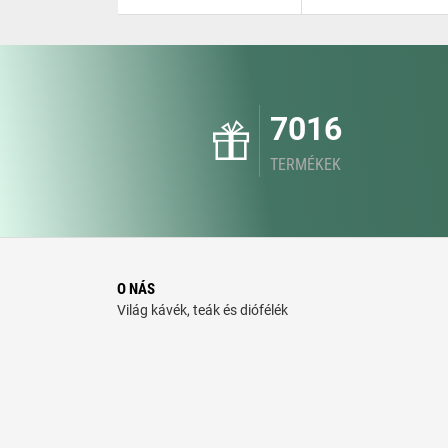
7016
TERMÉKEK
O NÁS
Világ kávék, teák és diófélék