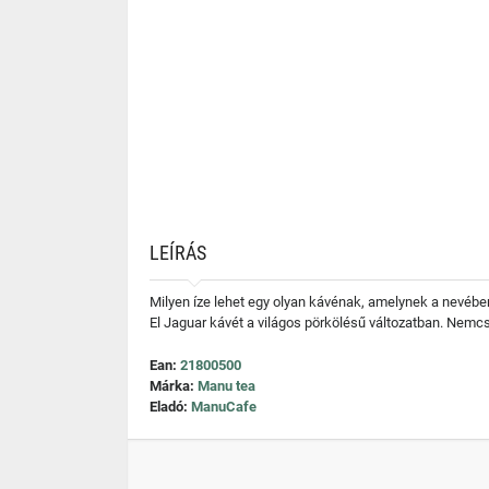
LEÍRÁS
Milyen íze lehet egy olyan kávénak, amelynek a nevében
El Jaguar kávét a világos pörkölésű változatban. Nemc
Ean:
21800500
Márka:
Manu tea
Eladó:
ManuCafe