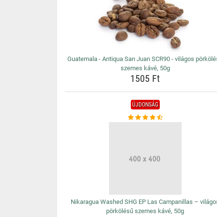
Guatemala - Antiqua San Juan SCR90 - világos pörköl
szemes kávé, 50g
1505 Ft
ÚJDONSÁG
Nikaragua Washed SHG EP Las Campanillas – világo
pörkölésű szemes kávé, 50g