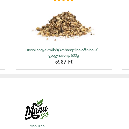
Orvosi angyalgyökér(Archangelica officinalis) –
gyógynövény, 500g
5987 Ft
ManuTea