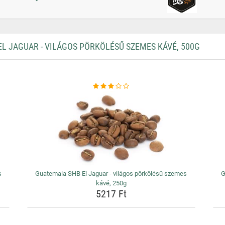
 JAGUAR - VILÁGOS PÖRKÖLÉSŰ SZEMES KÁVÉ, 500G
s
Guatemala SHB El Jaguar - világos pörkölésű szemes
G
kávé, 250g
5217 Ft