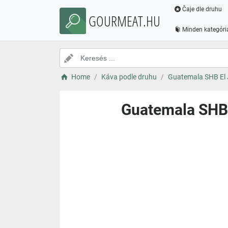
Čaje dle druhu
GOURMEAT.HU
Minden kategóri
Home
Káva podle druhu
Guatemala SHB El J
Guatemala SHB 