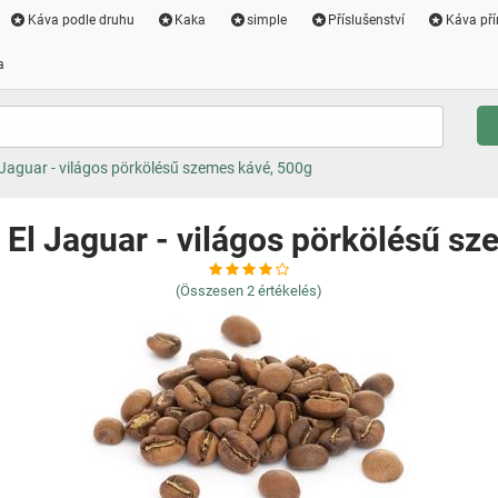
Káva podle druhu
Kaka
simple
Příslušenství
Káva pří
a
aguar - világos pörkölésű szemes kávé, 500g
El Jaguar - világos pörkölésű sz
(Összesen
2
értékelés)