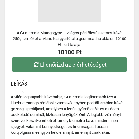
A Guatemala Maragogype – világos pörkölésű szemes kávé,
250g terméket a Manu tea gyártótól a gourmeat.hu oldalon 10100
Ft - ért találja.
10100 Ft
Ellenőrizd az elérhetőséget
LEÍRÁS
A világ legnagyobb kávébabja, Guatemala legfinomabb íze! A
Huehuetenango régióból származó, enyhén pörkölt arabica kávé
gazdag ízprofiljával, amelyben a lédús gyümölcsök és az édes
csokoládé dominál, biztosan lenyűgözi Önt. A legjobb ízélményt
szűrővel készítve érheti el, amely kiemeli a kávé minden finom
ízjegyét, valamint könnyedségét és finomságát. Lassan
kortyolgassa, és igyon belőle annyit, amennyit csak akar.