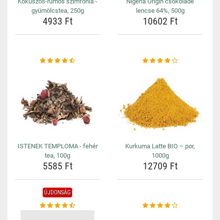
Kókuszos-rumos szimfónia -
Nigeria Origin csokoládé
gyümölcstea, 250g
lencse 64%, 500g
4933 Ft
10602 Ft
ISTENEK TEMPLOMA - fehér
Kurkuma Latte BIO – por,
tea, 100g
1000g
5585 Ft
12709 Ft
ÚJDONSÁG