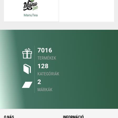
ManuTea
7016
TERMÉKEK
128
KATEGÓRIÁK
2
MÁRKÁK
O NÁS
INFORMÁCIÓ