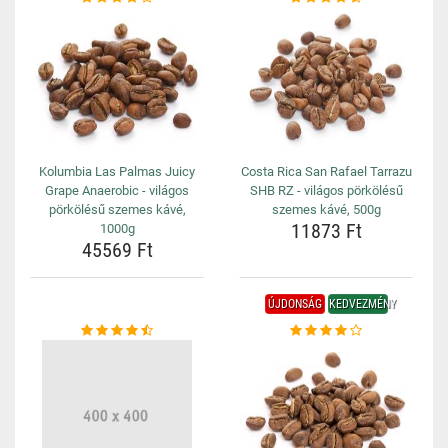
Kolumbia Las Palmas Juicy
Costa Rica San Rafael Tarrazu
Grape Anaerobic - világos
SHB RZ - világos pörkölésű
pörkölésű szemes kávé,
szemes kávé, 500g
11873 Ft
1000g
45569 Ft
ÚJDONSÁG
KEDVEZMÉNY