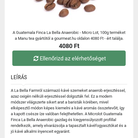
A Guatemala Finca La Bella Anaerobic - Micro Lot, 100g terméket
a Manu tea gyártótól a gourmeat.hu oldalon 4080 Ft - ért találja.
4080 Ft
Ellenőrizd az elérhetőséget
LEÍRÁS
A La Bella Farmról származó kávé szemeket anaerob erjesztéssel,
azaz oxigén nélküli erjesztéssel dolgozták fel. Ez a modern
módszer világszerte sikert arat a baristák körében, mivel
elképesztő módon képes kiemelni a kávé aromás összetevőit, így
a kapott csésze íze valóban felejthetetlen. A Microlot Guatemala
Finca La Bella Anaerobic gazdag és kiegyensúlyozott profillal
rendelkezik, amely elvarázsolja a tapasztalt kávéfogyasztókat és a
jó kávé alkalmi ínyenceit egyaránt.