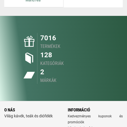
ManuTea
7016
TERMÉKEK
128
KATEGÓRIÁK
2
MÁRKÁK
O NÁS
INFORMÁCIÓ
Világ kávék, teák és diófélék
Kedvezményes kuponok és
promóciók