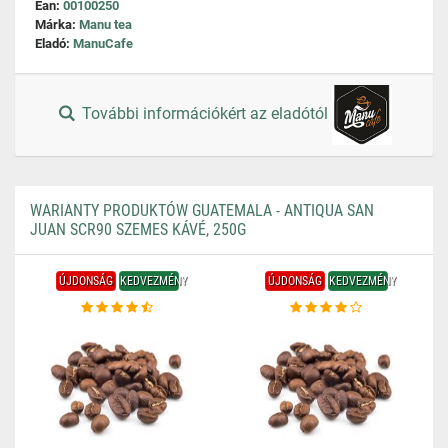
Ean:
00100250
Márka:
Manu tea
Eladó:
ManuCafe
További információkért az eladótól
WARIANTY PRODUKTÓW GUATEMALA - ANTIQUA SAN
JUAN SCR90 SZEMES KÁVÉ, 250G
ÚJDONSÁG
KEDVEZMÉNY
ÚJDONSÁG
KEDVEZMÉNY