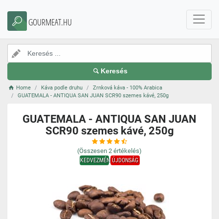
GOURMEAT.HU
Keresés
Home
Káva podle druhu
Zrnková káva - 100% Arabica
GUATEMALA - ANTIQUA SAN JUAN SCR90 szemes kávé, 250g
GUATEMALA - ANTIQUA SAN JUAN
SCR90 szemes kávé, 250g
(Összesen
2
értékelés)
KEDVEZMÉNY
ÚJDONSÁG