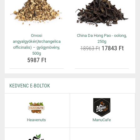
Orvosi
China Da Hong Pao - oolong,
angyalgyökér(Archangelica
250g
17843 Ft
officinalis) – gyógynövény,
18963 Ft
500g
5987 Ft
KEDVENC E-BOLTOK
Heavenuts
ManuCafe