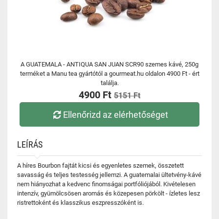
A GUATEMALA - ANTIQUA SAN JUAN SCR90 szemes kávé, 250g
terméket a Manu tea gyártótól a gourmeat.hu oldalon 4900 Ft - ért
találja.
4900 Ft
5151 Ft
Ellenőrizd az elérhetőséget
LEÍRÁS
A híres Bourbon fajtát kicsi és egyenletes szemek, összetett
savasság és teljes testesség jellemzi. A guatemalai ültetvény-kávé
nem hiányozhat a kedvenc finomságai portfóliójából. Kivételesen
intenzív, gyümölcsösen aromás és közepesen pörkölt - ízletes lesz
ristrettoként és klasszikus eszpresszóként is.