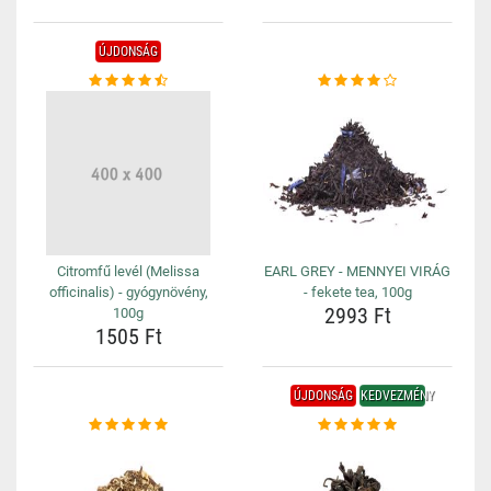
ÚJDONSÁG
Citromfű levél (Melissa
EARL GREY - MENNYEI VIRÁG
officinalis) - gyógynövény,
- fekete tea, 100g
2993 Ft
100g
1505 Ft
ÚJDONSÁG
KEDVEZMÉNY