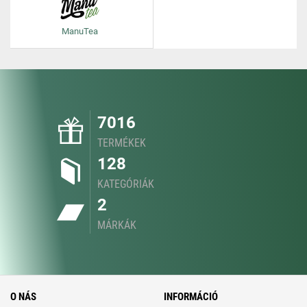
ManuTea
7016
TERMÉKEK
128
KATEGÓRIÁK
2
MÁRKÁK
O NÁS
INFORMÁCIÓ