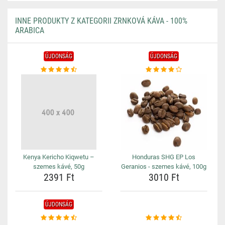
INNE PRODUKTY Z KATEGORII ZRNKOVÁ KÁVA - 100%
ARABICA
ÚJDONSÁG
ÚJDONSÁG
Kenya Kericho Kiqwetu –
Honduras SHG EP Los
szemes kávé, 50g
Geranios - szemes kávé, 100g
2391 Ft
3010 Ft
ÚJDONSÁG