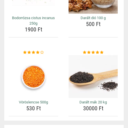
Bodorrózsa cistus incanus
Darált dió 100 g
500 Ft
250g
1900 Ft
Vöröslencse 500g
Darált mák 20 kg
530 Ft
30000 Ft