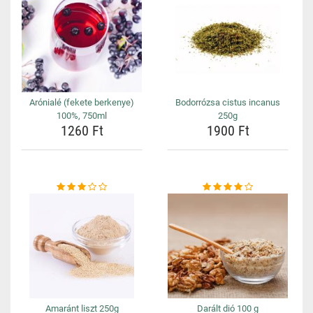
Arónialé (fekete berkenye)
Bodorrózsa cistus incanus
100%, 750ml
250g
1260 Ft
1900 Ft
Amaránt liszt 250g
Darált dió 100 g