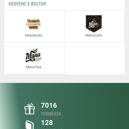
KEDVENC E-BOLTOK
Heavenuts
ManuCafe
ManuTea
7016
TERMÉKEK
128