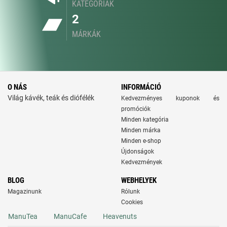
KATEGÓRIÁK
2
MÁRKÁK
O NÁS
INFORMÁCIÓ
Világ kávék, teák és diófélék
Kedvezményes kuponok és
promóciók
Minden kategória
Minden márka
Minden e-shop
Újdonságok
Kedvezmények
BLOG
WEBHELYEK
Magazinunk
Rólunk
Cookies
ManuTea
ManuCafe
Heavenuts