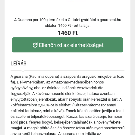
A Guarana por 100g terméket a Ostatní gyártótól a gourmeat.hu
oldalon 1460 Ft - ért találja.
1460 Ft
Ellenőrizd az elérhetőséget
LEÍRÁS
A guarana (Paullinia cupana) a szappanfavirágúak rendjébe tartozó
faj. Dél-Amerikában, az Amazonas-medencében honos
gyógynövény, ahol az őslakos indiánok évszázadok óta
fogyasztják. A kávéhoz hasonló élénkítőszer, hatása azonban
elnyújtottabban jelentkezik, akár hat-nyolc órán keresztül is tart. A
koffeintartalom 2,5-8%-ot is elérheti (Kétszer-háromszor annyi
koffeint tartalmaz, mint a kávé). Ennek köszönhetően javítja a testi
és szellemi teljesítőképességet. Kúszó, fás szárú cserje, termése
apró piros, fényes bogyó, belsejében találhatóak a növény fekete
magjai. A magok pörkölése és összezúzása után nyert pasztaszerű
anyag kerül felhasználásra. A guarana nem irritálja az