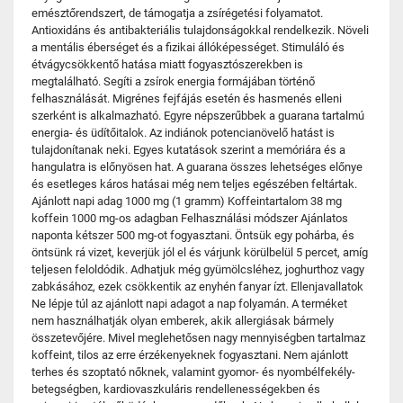
emésztőrendszert, de támogatja a zsírégetési folyamatot.
Antioxidáns és antibakteriális tulajdonságokkal rendelkezik. Növeli
a mentális éberséget és a fizikai állóképességet. Stimuláló és
étvágycsökkentő hatása miatt fogyasztószerekben is
megtalálható. Segíti a zsírok energia formájában történő
felhasználását. Migrénes fejfájás esetén és hasmenés elleni
szerként is alkalmazható. Egyre népszerűbbek a guarana tartalmú
energia- és üdítőitalok. Az indiánok potencianövelő hatást is
tulajdonítanak neki. Egyes kutatások szerint a memóriára és a
hangulatra is előnyösen hat. A guarana összes lehetséges előnye
és esetleges káros hatásai még nem teljes egészében feltártak.
Ajánlott napi adag 1000 mg (1 gramm) Koffeintartalom 38 mg
koffein 1000 mg-os adagban Felhasználási módszer Ajánlatos
naponta kétszer 500 mg-ot fogyasztani. Öntsük egy pohárba, és
öntsünk rá vizet, keverjük jól el és várjunk körülbelül 5 percet, amíg
teljesen feloldódik. Adhatjuk még gyümölcsléhez, joghurthoz vagy
zabkásához, ezek csökkentik az enyhén fanyar ízt. Ellenjavallatok
Ne lépje túl az ajánlott napi adagot a nap folyamán. A terméket
nem használhatják olyan emberek, akik allergiásak bármely
összetevőjére. Mivel meglehetősen nagy mennyiségben tartalmaz
koffeint, tilos az erre érzékenyeknek fogyasztani. Nem ajánlott
terhes és szoptató nőknek, valamint gyomor- és nyombélfekély-
betegségben, kardiovaszkuláris rendellenességekben és