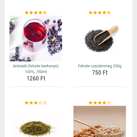
Arónialé (fekete berkenye)
Fekete szezámmag 250g
750 Ft
100%, 750ml
1260 Ft