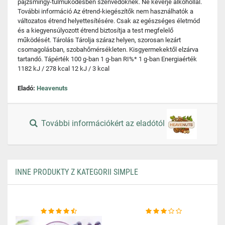
pajzsmirigy-túlműködésben szenvedőknek. Ne keverje alkohollal.
További információ Az étrend-kiegészítők nem használhatók a
változatos étrend helyettesítésére. Csak az egészséges életmód
és a kiegyensúlyozott étrend biztosítja a test megfelelő
működését. Tárolás Tárolja száraz helyen, szorosan lezárt
csomagolásban, szobahőmérsékleten. Kisgyermekektől elzárva
tartandó. Tápérték 100 g-ban 1 g-ban RI%* 1 g-ban Energiaérték
1182 kJ / 278 kcal 12 kJ / 3 kcal
Eladó:
Heavenuts
További információkért az eladótól
INNE PRODUKTY Z KATEGORII SIMPLE