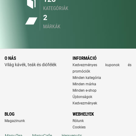
KATEGÓRIÁK
2
MÁRKÁK
O NÁS
INFORMÁCIÓ
Világ kávék, teák és diófélék
Kedvezményes kuponok és
promóciók
Minden kategória
Minden márka
Minden e-shop
Újdonságok
Kedvezmények
BLOG
WEBHELYEK
Magazinunk
Rólunk
Cookies
ManuTea
ManuCafe
Heavenuts