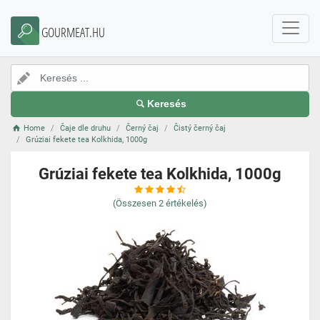
GOURMEAT.HU
Keresés
Home
Čaje dle druhu
Černý čaj
Čistý černý čaj
Grúziai fekete tea Kolkhida, 1000g
Grúziai fekete tea Kolkhida, 1000g
(Összesen
2
értékelés)