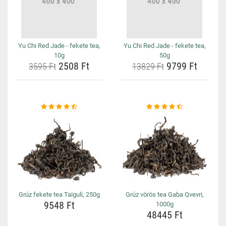
Yu Chi Red Jade - fekete tea,
Yu Chi Red Jade - fekete tea,
10g
50g
2508 Ft
9799 Ft
3595 Ft
13829 Ft
Grúz fekete tea Taiguli, 250g
Grúz vörös tea Gaba Qvevri,
9548 Ft
1000g
48445 Ft