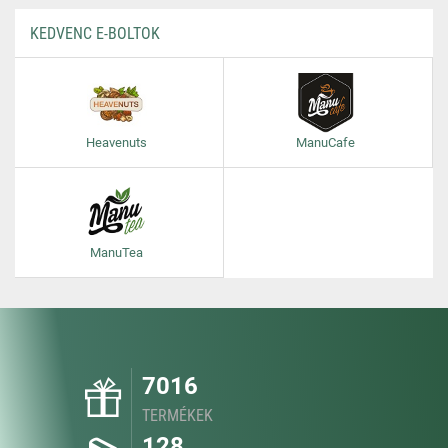
KEDVENC E-BOLTOK
Heavenuts
ManuCafe
ManuTea
7016
TERMÉKEK
128