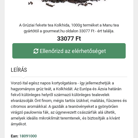
A Grúziai fekete tea Kolkhida, 1000g terméket a Manu tea
gyártótól a gourmeat.hu oldalon 33077 Ft - ért találja.
33077 Ft
Ellenőrizd az elérhetőséget
LEÍRÁS
Vonzó ital egész napos kortyolgatásra - így jellemezhetjük a
hagyományos grúz teát, a Kolkhidát. Az Európa és Ázsia határán
fekvő különleges helyről származó különleges tealevelek
elvarázsolják Önt finom, mégis tartós ízükkel, malátás, fűszeres és
citromos aromáikkal. A gazdák a teanövényeket a gyönyörűen
virágzó paulownia fák, az úgynevezett császárfák alá ültetik,
amelyek ideális mikroklímát teremtenek, és biztosítják a kívánt
árnyékot.
Ean:
18091000