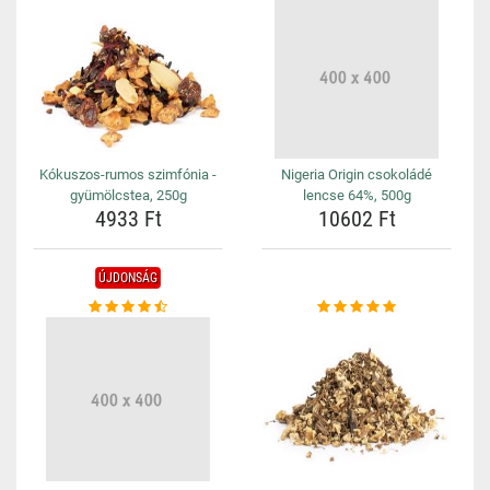
Kókuszos-rumos szimfónia -
Nigeria Origin csokoládé
gyümölcstea, 250g
lencse 64%, 500g
4933 Ft
10602 Ft
ÚJDONSÁG