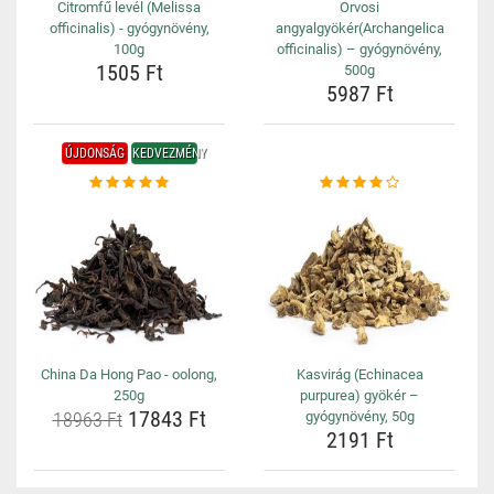
Citromfű levél (Melissa
Orvosi
officinalis) - gyógynövény,
angyalgyökér(Archangelica
100g
officinalis) – gyógynövény,
1505 Ft
500g
5987 Ft
ÚJDONSÁG
KEDVEZMÉNY
China Da Hong Pao - oolong,
Kasvirág (Echinacea
250g
purpurea) gyökér –
17843 Ft
18963 Ft
gyógynövény, 50g
2191 Ft