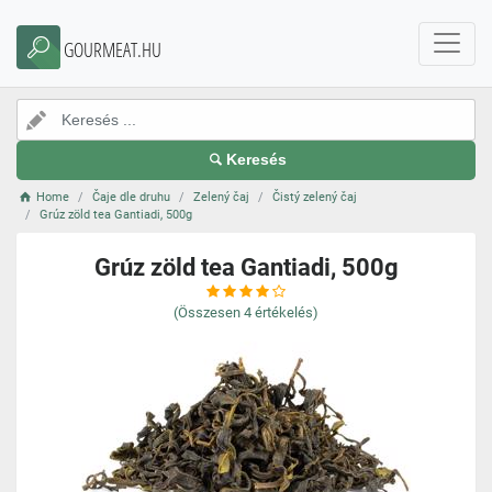
GOURMEAT.HU
Keresés
Home
Čaje dle druhu
Zelený čaj
Čistý zelený čaj
Grúz zöld tea Gantiadi, 500g
Grúz zöld tea Gantiadi, 500g
(Összesen
4
értékelés)