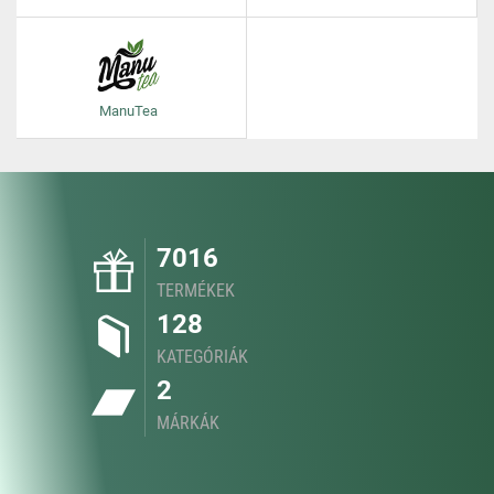
ManuTea
7016
TERMÉKEK
128
KATEGÓRIÁK
2
MÁRKÁK