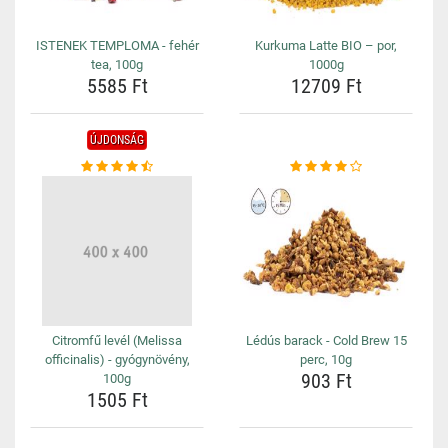
ISTENEK TEMPLOMA - fehér
Kurkuma Latte BIO – por,
tea, 100g
1000g
5585 Ft
12709 Ft
ÚJDONSÁG
Citromfű levél (Melissa
Lédús barack - Cold Brew 15
officinalis) - gyógynövény,
perc, 10g
903 Ft
100g
1505 Ft