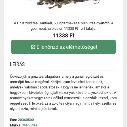
A Grúz zöld tea Gantiadi, 500g terméket a Manu tea gyártótól a
gourmeat.hu oldalon 11338 Ft - ért találja.
11338 Ft
Ellenőrizd az elérhetőséget
LEÍRÁS
Üdvözöljük a grúz tea világában, amely a guriai régió ízét és
aromáját hozza magával. Kertjei olyan leveleket termelnek,
amelyek valóban csodálatosak. Hogy is ne lennének, amikor a
hegyekben, kivételes éghajlati viszonyok között helyezkednek el. A
teanövényeket vegyszerek nélkül termesztik, a gazdák kézzel, kora
reggel szedik le őket. Ez a zöld tea olyan lágy, mint a helyi szellő, és
olyan tiszta, mint a grúz tavak.
Ean:
20360500
Márka:
Manu tea