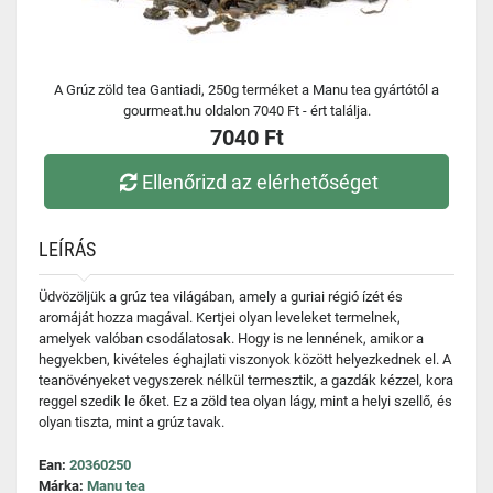
A Grúz zöld tea Gantiadi, 250g terméket a Manu tea gyártótól a
gourmeat.hu oldalon 7040 Ft - ért találja.
7040 Ft
Ellenőrizd az elérhetőséget
LEÍRÁS
Üdvözöljük a grúz tea világában, amely a guriai régió ízét és
aromáját hozza magával. Kertjei olyan leveleket termelnek,
amelyek valóban csodálatosak. Hogy is ne lennének, amikor a
hegyekben, kivételes éghajlati viszonyok között helyezkednek el. A
teanövényeket vegyszerek nélkül termesztik, a gazdák kézzel, kora
reggel szedik le őket. Ez a zöld tea olyan lágy, mint a helyi szellő, és
olyan tiszta, mint a grúz tavak.
Ean:
20360250
Márka:
Manu tea