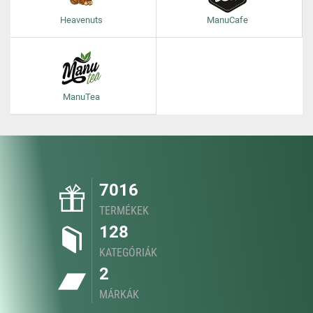
Heavenuts
ManuCafe
ManuTea
7016
TERMÉKEK
128
KATEGÓRIÁK
2
MÁRKÁK