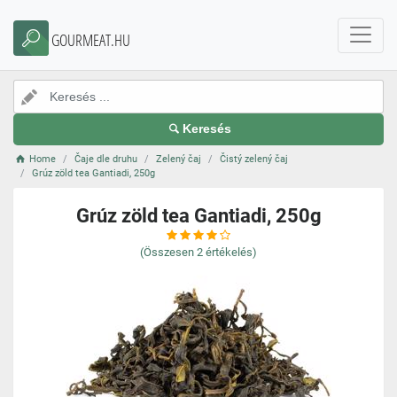
GOURMEAT.HU
Keresés
Home
Čaje dle druhu
Zelený čaj
Čistý zelený čaj
Grúz zöld tea Gantiadi, 250g
Grúz zöld tea Gantiadi, 250g
(Összesen
2
értékelés)