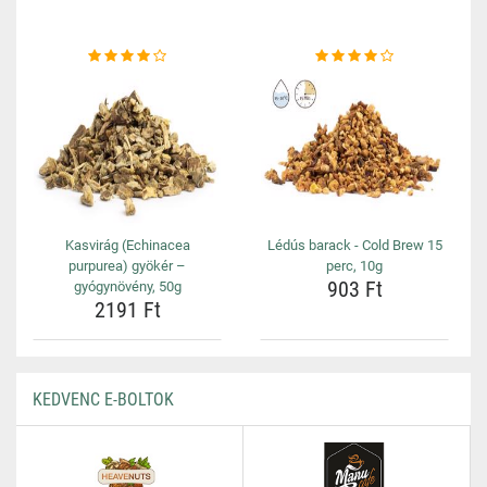
Kasvirág (Echinacea
Lédús barack - Cold Brew 15
purpurea) gyökér –
perc, 10g
903 Ft
gyógynövény, 50g
2191 Ft
KEDVENC E-BOLTOK