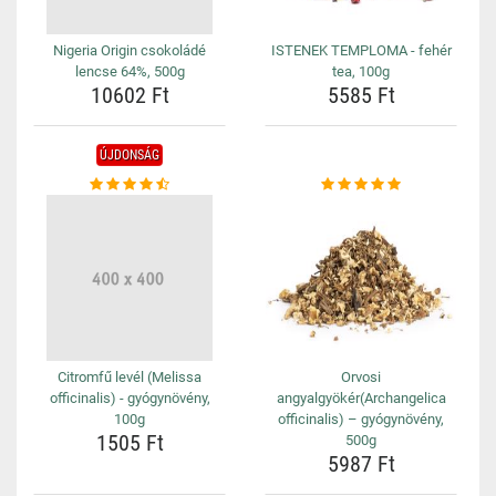
Nigeria Origin csokoládé
ISTENEK TEMPLOMA - fehér
lencse 64%, 500g
tea, 100g
10602 Ft
5585 Ft
ÚJDONSÁG
Citromfű levél (Melissa
Orvosi
officinalis) - gyógynövény,
angyalgyökér(Archangelica
100g
officinalis) – gyógynövény,
1505 Ft
500g
5987 Ft