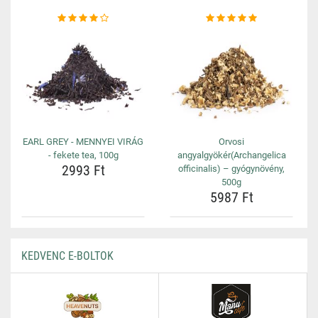
EARL GREY - MENNYEI VIRÁG
Orvosi
- fekete tea, 100g
angyalgyökér(Archangelica
2993 Ft
officinalis) – gyógynövény,
500g
5987 Ft
KEDVENC E-BOLTOK