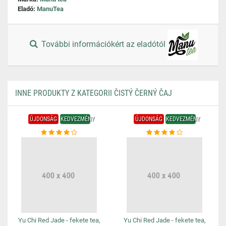
Eladó:
ManuTea
További információkért az eladótól
INNE PRODUKTY Z KATEGORII ČISTÝ ČERNÝ ČAJ
ÚJDONSÁG
KEDVEZMÉNY
ÚJDONSÁG
KEDVEZMÉNY
Yu Chi Red Jade - fekete tea,
Yu Chi Red Jade - fekete tea,