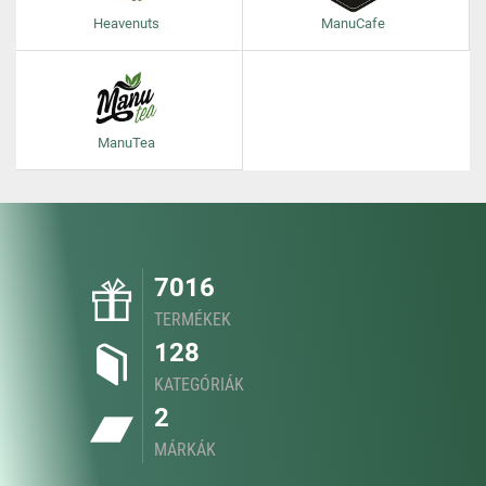
Heavenuts
ManuCafe
ManuTea
7016
TERMÉKEK
128
KATEGÓRIÁK
2
MÁRKÁK