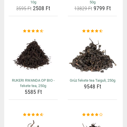
10g
50g
2508 Ft
9799 Ft
3595 Ft
13829 Ft
RUKERI RWANDA OP BIO -
Grúz fekete tea Taiguli, 250g
9548 Ft
fekete tea, 250g
5585 Ft