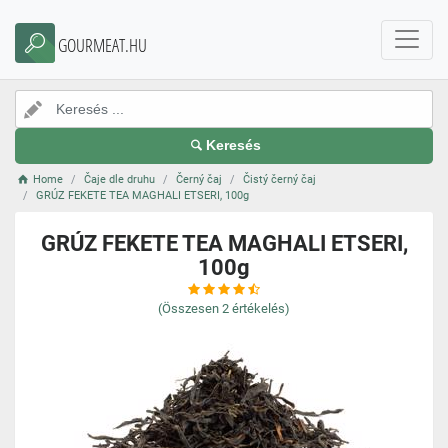
GOURMEAT.HU
Keresés
Home
Čaje dle druhu
Černý čaj
Čistý černý čaj
GRÚZ FEKETE TEA MAGHALI ETSERI, 100g
GRÚZ FEKETE TEA MAGHALI ETSERI,
100g
(Összesen
2
értékelés)