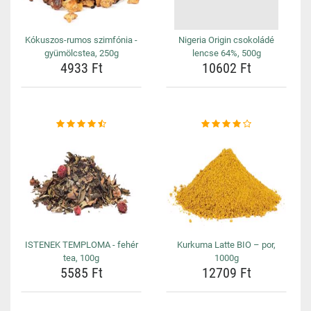
Kókuszos-rumos szimfónia -
Nigeria Origin csokoládé
gyümölcstea, 250g
lencse 64%, 500g
4933 Ft
10602 Ft
ISTENEK TEMPLOMA - fehér
Kurkuma Latte BIO – por,
tea, 100g
1000g
5585 Ft
12709 Ft