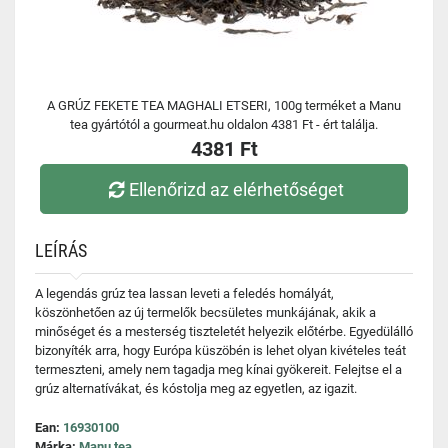
A GRÚZ FEKETE TEA MAGHALI ETSERI, 100g terméket a Manu
tea gyártótól a gourmeat.hu oldalon 4381 Ft - ért találja.
4381 Ft
Ellenőrizd az elérhetőséget
LEÍRÁS
A legendás grúz tea lassan leveti a feledés homályát,
köszönhetően az új termelők becsületes munkájának, akik a
minőséget és a mesterség tiszteletét helyezik előtérbe. Egyedülálló
bizonyíték arra, hogy Európa küszöbén is lehet olyan kivételes teát
termeszteni, amely nem tagadja meg kínai gyökereit. Felejtse el a
grúz alternatívákat, és kóstolja meg az egyetlen, az igazit.
Ean:
16930100
Márka:
Manu tea