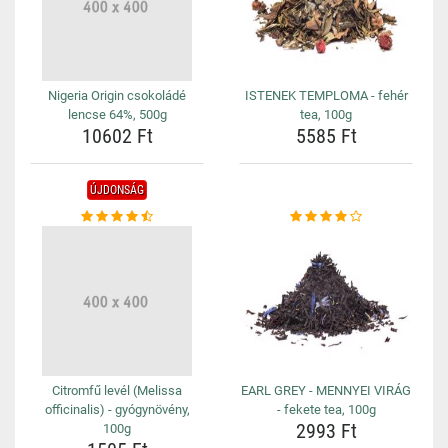
Nigeria Origin csokoládé
ISTENEK TEMPLOMA - fehér
lencse 64%, 500g
tea, 100g
10602 Ft
5585 Ft
ÚJDONSÁG
Citromfű levél (Melissa
EARL GREY - MENNYEI VIRÁG
officinalis) - gyógynövény,
- fekete tea, 100g
2993 Ft
100g