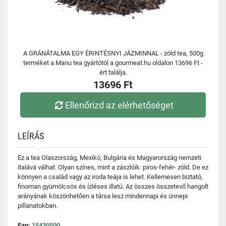
A GRÁNÁTALMA EGY ÉRINTÉSNYI JÁZMINNAL - zöld tea, 500g
terméket a Manu tea gyártótól a gourmeat.hu oldalon 13696 Ft -
ért találja.
13696 Ft
Ellenőrizd az elérhetőséget
LEÍRÁS
Ez a tea Olaszország, Mexikó, Bulgária és Magyarország nemzeti
italává válhat. Olyan színes, mint a zászlóik: piros-fehér- zöld. De ez
könnyen a család vagy az iroda teája is lehet. Kellemesen biztató,
finoman gyümölcsös és ízléses illatú. Az összes összetevő hangolt
arányának köszönhetően a társa lesz mindennapi és ünnepi
pillanatokban.
Ean:
15430500