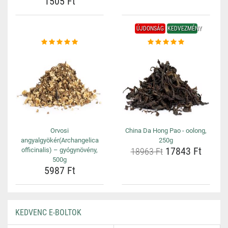
1505 Ft
ÚJDONSÁG
KEDVEZMÉNY
Orvosi
China Da Hong Pao - oolong,
angyalgyökér(Archangelica
250g
17843 Ft
officinalis) – gyógynövény,
18963 Ft
500g
5987 Ft
KEDVENC E-BOLTOK