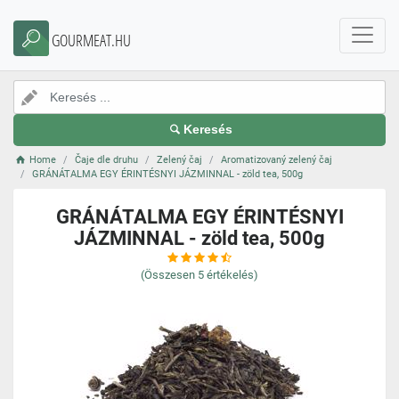
GOURMEAT.HU
Keresés
Home
Čaje dle druhu
Zelený čaj
Aromatizovaný zelený čaj
GRÁNÁTALMA EGY ÉRINTÉSNYI JÁZMINNAL - zöld tea, 500g
GRÁNÁTALMA EGY ÉRINTÉSNYI
JÁZMINNAL - zöld tea, 500g
(Összesen
5
értékelés)