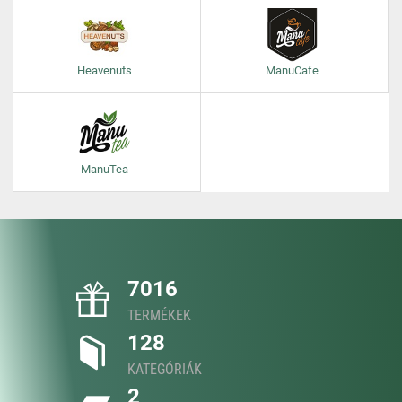
Heavenuts
ManuCafe
ManuTea
7016
TERMÉKEK
128
KATEGÓRIÁK
2