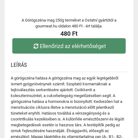
A Görögszéna mag 250g terméket a Ostatní gyártótól a
gourmeat.hu oldalon 480 Ft - ért találja.
480 Ft
Ellenőrizd az elérhetőséget
LEÍRÁS
A görögszéna hatása A görögszéna mag az egyik legrégebbről
ismert gyógynövénynek számít. Szoptató kismamáknak a
tejkiválasztás serkentésére ajánlott. Csökkenti a
koleszterinszintet, a cukorbetegség megelőzésében segít. A
görögszéna hatása a hormonokra is bizonyított: Kedvezően hat a
menstruációs ciklusra illetve a mensturáció előtt jelentkező
tüneteket enyhíti. Hatásos továbbá a vérszegénység és a
csontritkulás kezelésében is. A különféle emésztőszervi és légúti
megbetegedések esetén is hasznos társ. A testépítők pedig az
izmok fejlesztésére használják. Étvágyjavító, elősegíti az
emésztést. Magas tápértéke és vitamintartalma van (A-, B1-, B2-,