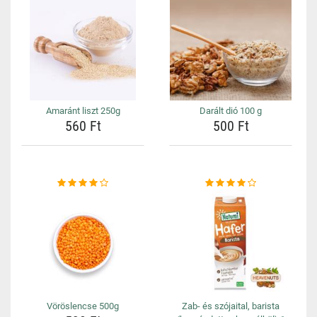
Amaránt liszt 250g
Darált dió 100 g
560 Ft
500 Ft
Vöröslencse 500g
Zab- és szójaital, barista