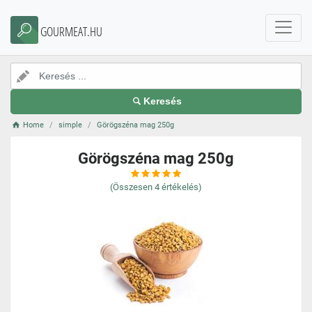
GOURMEAT.HU
Keresés
Home
simple
Görögszéna mag 250g
Görögszéna mag 250g
(Összesen
4
értékelés)