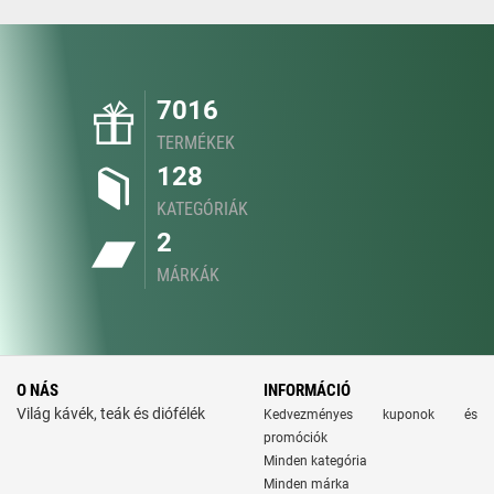
7016
TERMÉKEK
128
KATEGÓRIÁK
2
MÁRKÁK
O NÁS
INFORMÁCIÓ
Világ kávék, teák és diófélék
Kedvezményes kuponok és
promóciók
Minden kategória
Minden márka