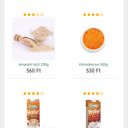
Amaránt liszt 250g
Vöröslencse 500g
560 Ft
530 Ft