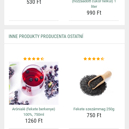
530 Ft
(hozzáadott cukor nélkül) 1
liter
990 Ft
INNE PRODUKTY PRODUCENTA OSTATNÍ
Arónialé (fekete berkenye)
Fekete szezámmag 250g
750 Ft
100%, 750ml
1260 Ft