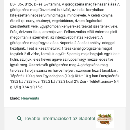
B3-, B6-, B12-, D- és E-vitamin). A görögszéna mag felhasználása A
görögszéna mag fűszerként is kiváló, az indiai konyhában
kifejezetten népszerű mind magja, mind levele. A keleti konyha
ételeit (pl curry, chutney), vegetáriánus, rizses fogásokat
ízesíthetünk vele. Egyiptomban kenyereket, teákat ízesítenek vele.
Erős, ánizsos illata, aromája van. Felhasználás előtt érdemes picit
megpirítani a szemeket, az intenzívebb hatás kedvéért. A
görögszéna mag fogyasztása Naponta 2-3 teáskanálnyi adaggal
kezdjünk. Teát is készíthetünk: 1 teáskanál görögszéna magot
tegyünk 2 dl vízbe, forraljuk együtt 5 percig, majd hagyjuk egy kicsit
hűlni, szűrjük le és kevés agavé sziruppal vagy mézzel édesítve
igyuk meg. Összetevők görögszéna mag A görögszéna mag
tárolása Tárolja száraz és hűvös helyen, szorosan lezárt tasakban.
Tápérték 100 g-ban Egy adagban (10 g) RI%* 10 g-ban Energiaérték
1352 kJ / 323 kcal 135,2 kJ / 32,3 kcal 2% Zsír - Telített zsírsav 6,4
g 1,5 g 0,64 g 0,15 g
Eladó:
Heavenuts
További információkért az eladótól