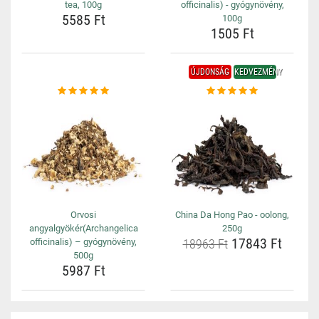
tea, 100g
officinalis) - gyógynövény,
5585 Ft
100g
1505 Ft
ÚJDONSÁG
KEDVEZMÉNY
Orvosi
China Da Hong Pao - oolong,
angyalgyökér(Archangelica
250g
17843 Ft
officinalis) – gyógynövény,
18963 Ft
500g
5987 Ft