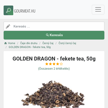
GOURMEAT.HU
Keresés
Home
Čaje dle druhu
Černý čaj
Čistý černý čaj
GOLDEN DRAGON - fekete tea, 50g
GOLDEN DRAGON - fekete tea, 50g
(Összesen
2
értékelés)