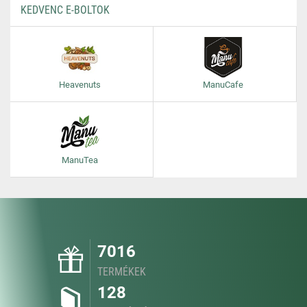
KEDVENC E-BOLTOK
Heavenuts
ManuCafe
ManuTea
7016
TERMÉKEK
128