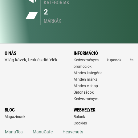
KATEGÓRIÁK
2
MÁRKÁK
O NÁS
INFORMÁCIÓ
Világ kávék, teák és diófélék
Kedvezményes kuponok és
promóciók
Minden kategória
Minden márka
Minden e-shop
Újdonságok
Kedvezmények
BLOG
WEBHELYEK
Magazinunk
Rólunk
Cookies
ManuTea
ManuCafe
Heavenuts