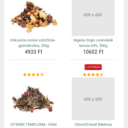
Kókuszos-rumos szimfónia -
Nigeria Origin csokoládé
gyümölcstea, 250g
lencse 64%, 500g
4933 Ft
10602 Ft
ÚJDONSÁG
ISTENEK TEMPLOMA - fehér
Citromfű levél (Melissa