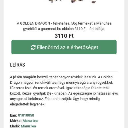
A GOLDEN DRAGON - fekete tea, 50g terméket a Manu tea
gyártótól a gourmeat.hu oldalon 3110 Ft - ért találja.
3110 Ft
Ellenőrizd az elérhetőséget
LEÍRÁS
A jó áru magáért beszél, tehát nagyon rövidek leszünk. A Golden
Dragon nagyon rendkívüli tea nagy mennyiségű arany rügyekkel,
fűszeres ízzel és remek aromával. Igazi ritkaság a fekete teák
között. Kézzel gyártják Dél-Kínában. Az egészségre jó hatással lévő
anyagokat tartalmaz. Frissen hozatjuk. Úgy, hogy mindig
elégedettek legyenek.
Ean:
01010050
Márka:
Manu tea
Eladó:
ManuTea