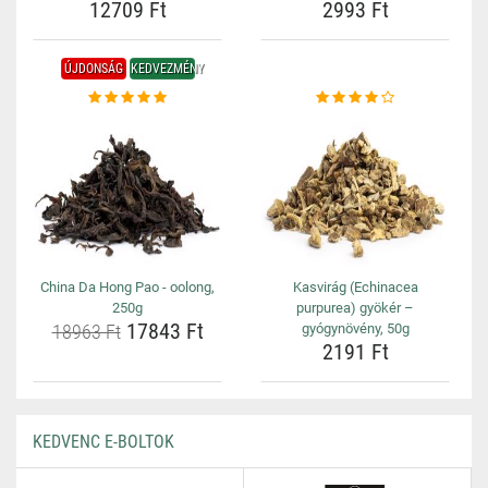
12709 Ft
2993 Ft
ÚJDONSÁG
KEDVEZMÉNY
China Da Hong Pao - oolong,
Kasvirág (Echinacea
250g
purpurea) gyökér –
17843 Ft
18963 Ft
gyógynövény, 50g
2191 Ft
KEDVENC E-BOLTOK