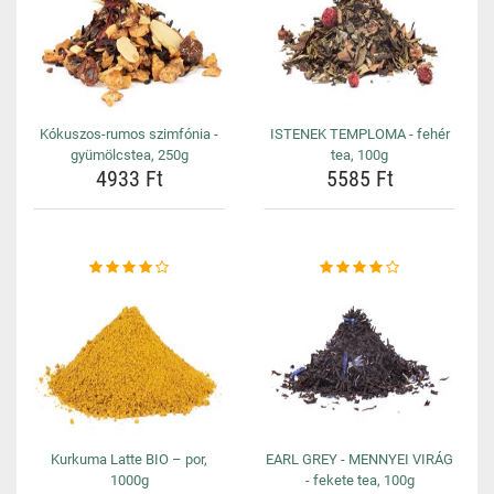
Kókuszos-rumos szimfónia -
ISTENEK TEMPLOMA - fehér
gyümölcstea, 250g
tea, 100g
4933 Ft
5585 Ft
Kurkuma Latte BIO – por,
EARL GREY - MENNYEI VIRÁG
1000g
- fekete tea, 100g