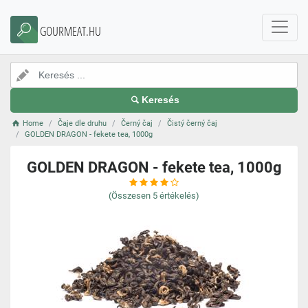
GOURMEAT.HU
Keresés
Home
Čaje dle druhu
Černý čaj
Čistý černý čaj
GOLDEN DRAGON - fekete tea, 1000g
GOLDEN DRAGON - fekete tea, 1000g
(Összesen
5
értékelés)