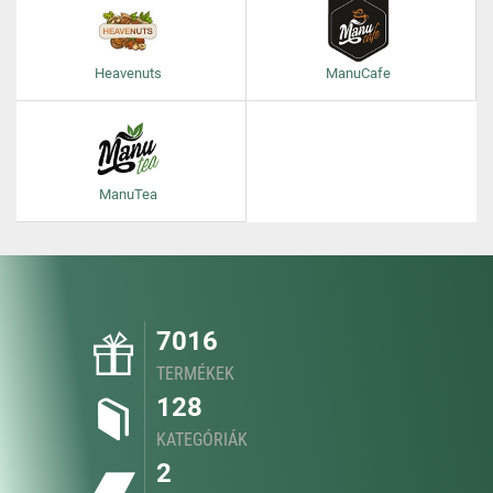
Heavenuts
ManuCafe
ManuTea
7016
TERMÉKEK
128
KATEGÓRIÁK
2