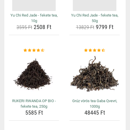
Yu Chi Red Jade - fekete tea,
Yu Chi Red Jade - fekete tea,
10g
50g
2508 Ft
9799 Ft
3595 Ft
13829 Ft
RUKERI RWANDA OP BIO -
Grúz vörös tea Gaba Qvevri,
fekete tea, 250g
1000g
5585 Ft
48445 Ft