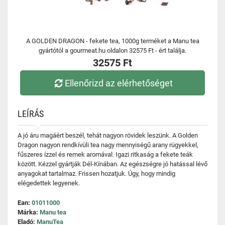
A GOLDEN DRAGON - fekete tea, 1000g terméket a Manu tea
gyártótól a gourmeat.hu oldalon 32575 Ft - ért találja.
32575 Ft
Ellenőrizd az elérhetőséget
LEÍRÁS
A jó áru magáért beszél, tehát nagyon rövidek leszünk. A Golden
Dragon nagyon rendkívüli tea nagy mennyiségű arany rügyekkel,
fűszeres ízzel és remek aromával. Igazi ritkaság a fekete teák
között. Kézzel gyártják Dél-Kínában. Az egészségre jó hatással lévő
anyagokat tartalmaz. Frissen hozatjuk. Úgy, hogy mindig
elégedettek legyenek.
Ean:
01011000
Márka:
Manu tea
Eladó:
ManuTea