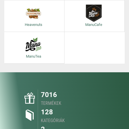
Heavenuts
ManuCafe
ManuTea
7016
TERMÉKEK
128
KATEGÓRIÁK