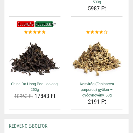
500g
5987 Ft
ÚJDONSÁG
KEDVEZMÉNY
China Da Hong Pao - oolong,
Kasvirág (Echinacea
250g
purpurea) gyökér –
17843 Ft
18963 Ft
gyógynövény, 50g
2191 Ft
KEDVENC E-BOLTOK