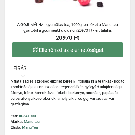
A GOJI-MÁLNA - gyümölcs tea, 1000g terméket a Manu tea
gyártótól a gourmeat.hu oldalon 20970 Ft - ért találja.
20970 Ft
Ellenőrizd az elérhetőséget
LEÍRÁS
A fiatalság és szépség elixírjét keresi? Próbálja ki a teánkat - bódító
kombinációja az antioxidáns, regeneráló és gyógyító tulajdonságú
áfonya, körte, homoktövis, fekete berkenye, ananász, papája és
vörös áfonya keverékének, amely a kivi és goji varázsával van
gazdagítva.
Ean:
00841000
Márka:
Manu tea
Eladó:
ManuTea