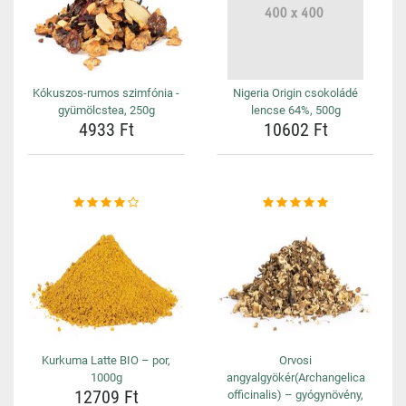
Kókuszos-rumos szimfónia -
Nigeria Origin csokoládé
gyümölcstea, 250g
lencse 64%, 500g
4933 Ft
10602 Ft
Kurkuma Latte BIO – por,
Orvosi
1000g
angyalgyökér(Archangelica
12709 Ft
officinalis) – gyógynövény,