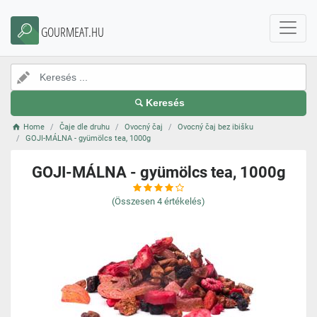
GOURMEAT.HU
Keresés
Home
Čaje dle druhu
Ovocný čaj
Ovocný čaj bez ibišku
GOJI-MÁLNA - gyümölcs tea, 1000g
GOJI-MÁLNA - gyümölcs tea, 1000g
(Összesen
4
értékelés)