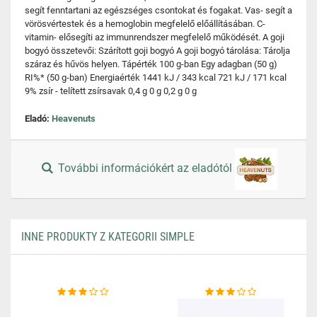
segít fenntartani az egészséges csontokat és fogakat. Vas- segít a
vörösvértestek és a hemoglobin megfelelő előállításában. C-
vitamin- elősegíti az immunrendszer megfelelő működését. A goji
bogyó összetevői: Szárított goji bogyó A goji bogyó tárolása: Tárolja
száraz és hűvös helyen. Tápérték 100 g-ban Egy adagban (50 g)
RI%* (50 g-ban) Energiaérték 1441 kJ / 343 kcal 721 kJ / 171 kcal
9% zsír - telített zsírsavak 0,4 g 0 g 0,2 g 0 g
Eladó:
Heavenuts
További információkért az eladótól
INNE PRODUKTY Z KATEGORII SIMPLE