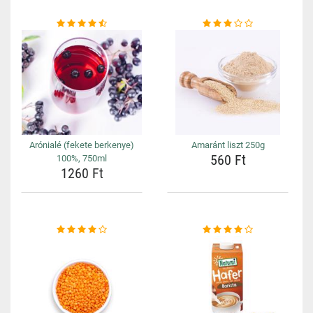
Arónialé (fekete berkenye)
Amaránt liszt 250g
560 Ft
100%, 750ml
1260 Ft