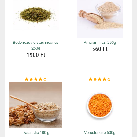
Bodorrózsa cistus incanus
Amaránt liszt 250g
560 Ft
250g
1900 Ft
Darált dió 100 g
Vöröslencse 500g