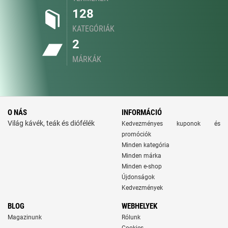
128
KATEGÓRIÁK
2
MÁRKÁK
O NÁS
INFORMÁCIÓ
Világ kávék, teák és diófélék
Kedvezményes kuponok és
promóciók
Minden kategória
Minden márka
Minden e-shop
Újdonságok
Kedvezmények
BLOG
WEBHELYEK
Magazinunk
Rólunk