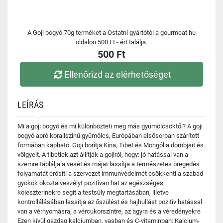
A Goji bogyó 70g terméket a Ostatní gyártótól a gourmeat.hu
oldalon 500 Ft - ért találja.
500 Ft
Ellenőrizd az elérhetőséget
LEÍRÁS
Mi a goji bogyó és mi különbözteti meg más gyümölcsöktől? A goji
bogyó apró korallszínű gyümölcs, Európában elsősorban szárított
formában kapható. Goji borítja Kína, Tibet és Mongólia dombjait és
völgyeit. A tibetiek azt állítják a gojiról, hogy: jó hatással van a
szemre táplálja a vesét és májat lassítja a természetes öregedés
folyamatát erősíti a szervezet immunvédelmét csökkenti a szabad
gyökök okozta veszélyt pozitívan hat az egészséges
koleszterinekre segít a testsúly megtartásában, illetve
kontrollálásában lassítja az őszülést és hajhullást pozitív hatással
van a vérnyomásra, a vércukorszintre, az agyra és a véredényekre
Ezen kívül gazdag kalciumban, vasban és C-vitaminban: Kalcium-