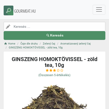
GOURMEAT.HU
Keresés
Home
Čaje dle druhu
Zelený čaj
Aromatizovaný zelený čaj
GINSZENG HOMOKTÖVISSEL - zöld tea, 10g
GINSZENG HOMOKTÖVISSEL - zöld
tea, 10g
(Összesen
5
értékelés)