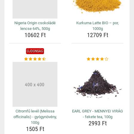
Nigeria Origin csokoládé
Kurkuma Latte BIO – por,
lencse 64%, 500g
1000g
10602 Ft
12709 Ft
ÚJDONSÁG
Citromfű levél (Melissa
EARL GREY - MENNYEI VIRÁG
officinalis) - gyógynövény,
- fekete tea, 100g
2993 Ft
100g
1505 Ft