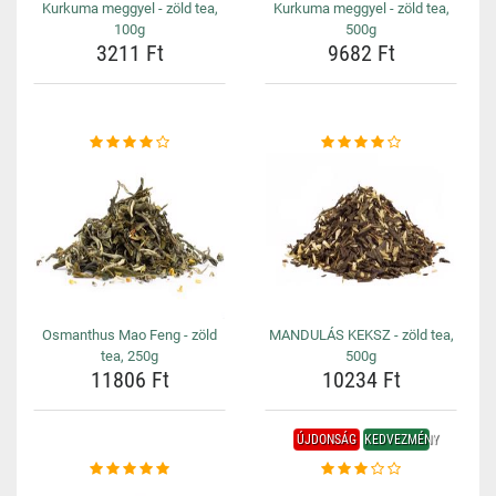
Kurkuma meggyel - zöld tea,
Kurkuma meggyel - zöld tea,
100g
500g
3211 Ft
9682 Ft
Osmanthus Mao Feng - zöld
MANDULÁS KEKSZ - zöld tea,
tea, 250g
500g
11806 Ft
10234 Ft
ÚJDONSÁG
KEDVEZMÉNY