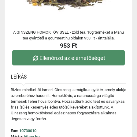
A GINSZENG HOMOKTÖVISSEL - zöld tea, 10g terméket a Manu
tea gyártótól a gourmeat.hu oldalon 953 Ft - ért találja.
953 Ft
Ellenőrizd az elérhetőséget
LEÍRÁS
Biztos mindkettőt ismeri. Ginszeng, a mágikus gyökér, amely alakja
az emberéhez hasonlít. Homoktövis, a narancssárga világító
termések fehér hóval borítva. Hozzáadtunk zöld teát és savanykás
friss ízű és kesernyés édes utóízű keveréket alakítottunk. A
Ginszeng homoktövissel egész napos fogyasztásra alkalmas.
Jegesen vagy forrón.
Ean:
10730010
Márka:
Manu tea