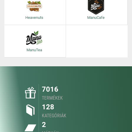
Heavenuts
ManuCafe
ManuTea
7016
TERMÉKEK
128
KATEGÓRIÁK
2