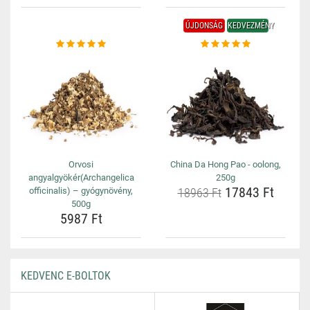
ÚJDONSÁG
KEDVEZMÉNY
Orvosi
China Da Hong Pao - oolong,
angyalgyökér(Archangelica
250g
17843 Ft
officinalis) – gyógynövény,
18963 Ft
500g
5987 Ft
KEDVENC E-BOLTOK